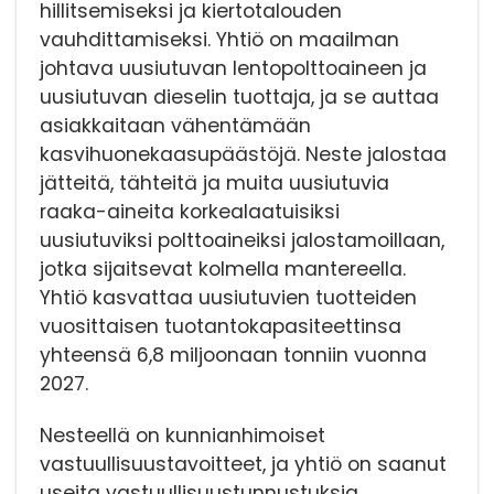
hillitsemiseksi ja kiertotalouden
vauhdittamiseksi. Yhtiö on maailman
johtava uusiutuvan lentopolttoaineen ja
uusiutuvan dieselin tuottaja, ja se auttaa
asiakkaitaan vähentämään
kasvihuonekaasupäästöjä. Neste jalostaa
jätteitä, tähteitä ja muita uusiutuvia
raaka-aineita korkealaatuisiksi
uusiutuviksi polttoaineiksi jalostamoillaan,
jotka sijaitsevat kolmella mantereella.
Yhtiö kasvattaa uusiutuvien tuotteiden
vuosittaisen tuotantokapasiteettinsa
yhteensä 6,8 miljoonaan tonniin vuonna
2027.
Nesteellä on kunnianhimoiset
vastuullisuustavoitteet, ja yhtiö on saanut
useita vastuullisuustunnustuksia