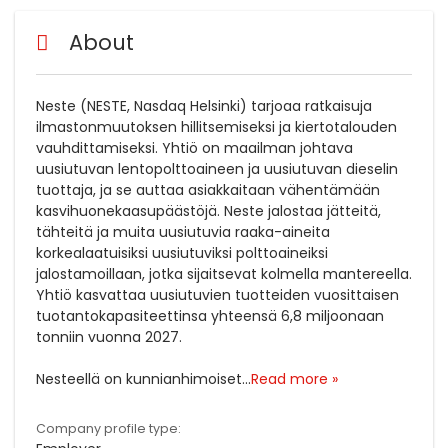
About
Neste (NESTE, Nasdaq Helsinki) tarjoaa ratkaisuja
ilmastonmuutoksen hillitsemiseksi ja kiertotalouden
vauhdittamiseksi. Yhtiö on maailman johtava
uusiutuvan lentopolttoaineen ja uusiutuvan dieselin
tuottaja, ja se auttaa asiakkaitaan vähentämään
kasvihuonekaasupäästöjä. Neste jalostaa jätteitä,
tähteitä ja muita uusiutuvia raaka-aineita
korkealaatuisiksi uusiutuviksi polttoaineiksi
jalostamoillaan, jotka sijaitsevat kolmella mantereella.
Yhtiö kasvattaa uusiutuvien tuotteiden vuosittaisen
tuotantokapasiteettinsa yhteensä 6,8 miljoonaan
tonniin vuonna 2027.
Nesteellä on kunnianhimoiset
...
Read more »
Company profile type: