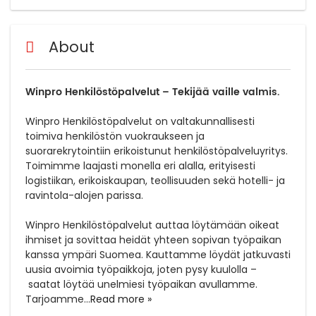
About
Winpro Henkilöstöpalvelut – Tekijää vaille valmis.
Winpro Henkilöstöpalvelut on valtakunnallisesti
toimiva henkilöstön vuokraukseen ja
suorarekrytointiin erikoistunut henkilöstöpalveluyritys.
Toimimme laajasti monella eri alalla, erityisesti
logistiikan, erikoiskaupan, teollisuuden sekä hotelli- ja
ravintola-alojen parissa.
Winpro Henkilöstöpalvelut auttaa löytämään oikeat
ihmiset ja sovittaa heidät yhteen sopivan työpaikan
kanssa ympäri Suomea. Kauttamme löydät jatkuvasti
uusia avoimia työpaikkoja, joten pysy kuulolla –
saatat löytää unelmiesi työpaikan avullamme.
Tarjoamme
...
Read more »