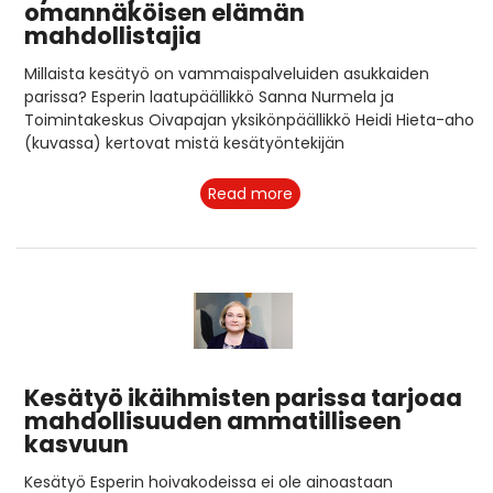
omannäköisen elämän
mahdollistajia
Millaista kesätyö on vammaispalveluiden asukkaiden
parissa? Esperin laatupäällikkö Sanna Nurmela ja
Toimintakeskus Oivapajan yksikönpäällikkö Heidi Hieta-aho
(kuvassa) kertovat mistä kesätyöntekijän
Read more
Kesätyö ikäihmisten parissa tarjoaa
mahdollisuuden ammatilliseen
kasvuun
Kesätyö Esperin hoivakodeissa ei ole ainoastaan