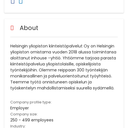
About
Helsingin yliopiston kiinteistöpalvelut Oy on Helsingin
yliopiston omistama vuoden 2018 alussa toimintansa
aloittanut inhouse –yhtiö. Yhtiömme tarjoaa parasta
kiinteistöpalvelua yliopistolaisille, opiskelijoista
työntekijöihin. Olemme reippaan 300 työntekijän
monikansallinen ja palveluorientoitunut työyhteisö.
Teemme työtä onnistuneen opiskelun ja
työskentelyn mahdollistamiseksi suurella sydämellä.
Company profile type:
Employer
Company size:
250 - 499 employees
Industry: