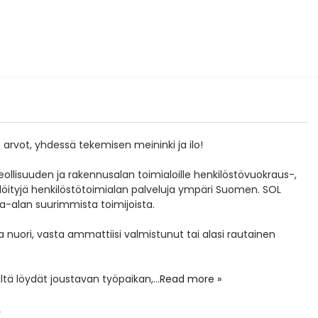
arvot, yhdessä tekemisen meininki ja ilo!
ollisuuden ja rakennusalan toimialoille henkilöstövuokraus-,
älöityjä henkilöstötoimialan palveluja ympäri Suomen. SOL
kka-alan suurimmista toimijoista.
 nuori, vasta ammattiisi valmistunut tai alasi rautainen
ltä löydät joustavan työpaikan,
...
Read more »
r