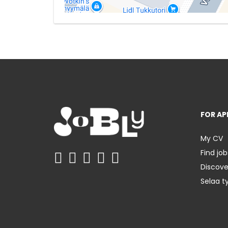
FOR AP
My CV
Find job
Discov
Selaa t