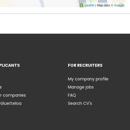
Leaflet
| Map data ©
Google
PLICANTS
FOR RECRUITERS
My company profile
s
Manage jobs
er companies
FAQ
yöluetteloa
Search CV's