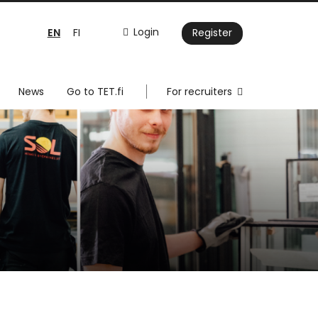
EN
Login
FI
Register
News
Go to TET.fi
For recruiters