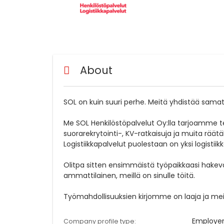
About
SOL on kuin suuri perhe. Meitä yhdistää samat 
Me SOL Henkilöstöpalvelut Oy:lla tarjoamme te
suorarekrytointi-, KV-ratkaisuja ja muita räät
Logistiikkapalvelut puolestaan on yksi logistii
Olitpa sitten ensimmäistä työpaikkaasi hakeva
ammattilainen, meillä on sinulle töitä.
Työmahdollisuuksien kirjomme on laaja ja mei
Employe
Company profile type: