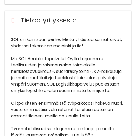
Tietoa yrityksestä
SOL on kuin suuri perhe. Meitä yhdistää samat arvot,
yhdessä tekemisen meininki ja ilo!
Me SOL Henkilöstöpalvelut Oy:lla tarjoamme
teollisuuden ja rakennusalan toimialoille
henkilöstövuokraus-, suorarekrytointi-, KV-ratkaisuja
ja muita räätälöityjä henkilöstötoimialan palveluja
ympäri Suomen. SOL Logistiikkapalvelut puolestaan
on yksi logistiikka-alan suurimmista toimijoista.
Olitpa sitten ensimmäistä työpaikkaasi hakeva nuori,
vasta ammattiisi valmistunut tai alasi rautainen
ammattilainen, meillä on sinulle töitä.
Työmahdollisuuksien kirjomme on laaja ja meiltä
löydät joustavan työpaikan,
...
Lue lisää »