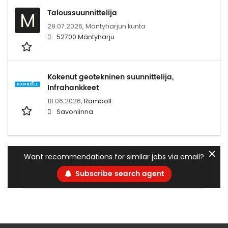
Taloussuunnittelija
M
29.07.2026,
Mäntyharjun kunta
52700 Mäntyharju
Kokenut geotekninen suunnittelija,
Infrahankkeet
18.06.2026,
Ramboll
Savonlinna
✕
Want recommendations for similar jobs via email?
Subscribe search agent