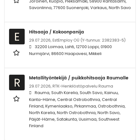
Joroinen, Kuopio, Pieksämäki, 58900 Rantasalmi,
Savonlinna, 77600 Suonenjoki, Varkaus, North Savo
Hitsaaja / Kokoonpanija
E
29.07.2026,
EstEmploy OÜ (Y-tunnus: 2382383-5)
32200 Loimaa, Lahti, 12700 Loppi, 01900
Nurmijärvi, 86600 Haapavesi, Mikkeli
Metallityöntekijä / puikkohitsaaja Raumalle
R
29.07.2026,
RTK-Henkilöstöpalvelu Rauma
Rauma, South Karelia, South Savo, Kainuu,
Kanta-Häme, Central Ostrobothnia, Central
Finland, Kymenlaakso, Pirkanmaa, Ostrobothnia,
North Karelia, North Ostrobothnia, North Savo,
Päijät-Häme, Satakunta, Uusimaa, Southwest
Finland