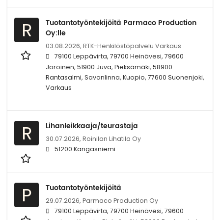
Tuotantotyöntekijöitä Parmaco Production
R
Oy:lle
03.08.2026,
RTK-Henkilöstöpalvelu Varkaus
79100 Leppävirta, 79700 Heinävesi, 79600
Joroinen, 51900 Juva, Pieksämäki, 58900
Rantasalmi, Savonlinna, Kuopio, 77600 Suonenjoki,
Varkaus
Lihanleikkaaja/teurastaja
R
30.07.2026,
Roinilan Lihatila Oy
51200 Kangasniemi
Tuotantotyöntekijöitä
P
29.07.2026,
Parmaco Production Oy
79100 Leppävirta, 79700 Heinävesi, 79600