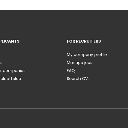
PLICANTS
FOR RECRUITERS
My company profile
s
Manage jobs
er companies
FAQ
yöluetteloa
Search CV's