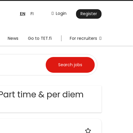
EN
Login
FI
Register
News
Go to TET.fi
For recruiters
Part time & per diem