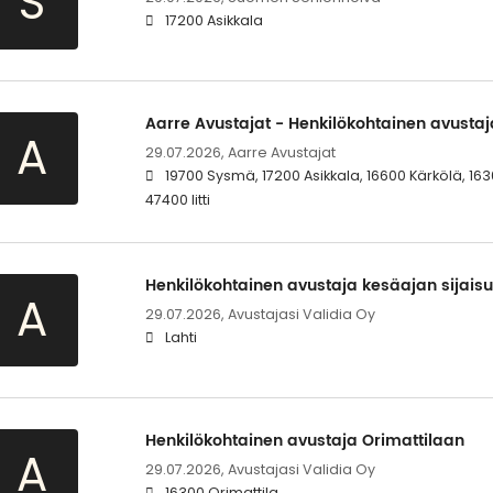
S
17200 Asikkala
Aarre Avustajat - Henkilökohtainen avusta
A
29.07.2026,
Aarre Avustajat
19700 Sysmä, 17200 Asikkala, 16600 Kärkölä, 1630
47400 Iitti
Henkilökohtainen avustaja kesäajan sijaisu
A
29.07.2026,
Avustajasi Validia Oy
Lahti
Henkilökohtainen avustaja Orimattilaan
A
29.07.2026,
Avustajasi Validia Oy
16300 Orimattila