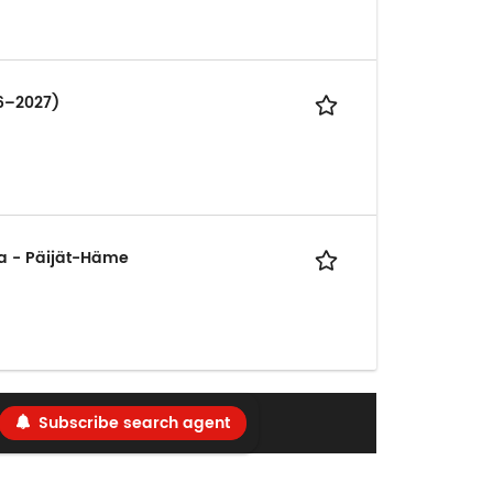
26–2027)
ja - Päijät-Häme
Subscribe search agent