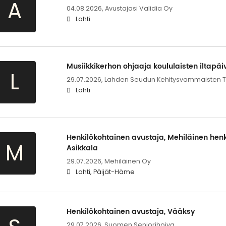
A
04.08.2026,
Avustajasi Validia Oy
Lahti
Musiikkikerhon ohjaaja koululaisten iltapäi
L
29.07.2026,
Lahden Seudun Kehitysvammaisten Tu
Lahti
Henkilökohtainen avustaja, Mehiläinen henk
M
Asikkala
29.07.2026,
Mehiläinen Oy
Lahti, Päijät-Häme
Henkilökohtainen avustaja, Vääksy
29.07.2026,
Suomen Seniorihoiva