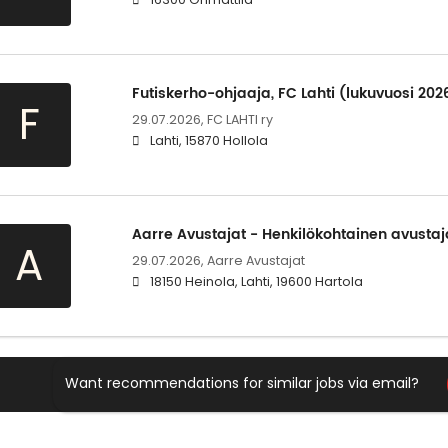
Futiskerho-ohjaaja, FC Lahti (lukuvuosi 20
F
29.07.2026,
FC LAHTI ry
Lahti, 15870 Hollola
Aarre Avustajat - Henkilökohtainen avusta
A
29.07.2026,
Aarre Avustajat
18150 Heinola, Lahti, 19600 Hartola
Want recommendations for similar jobs via email?