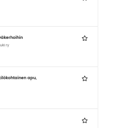
väkerhoihin
ki ry
ilökohtainen apu,