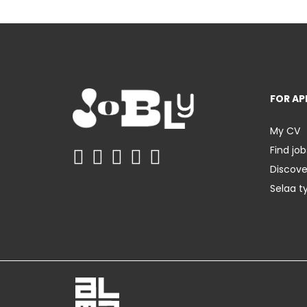
FOR AP
My CV
Find job
Discov
Selaa t