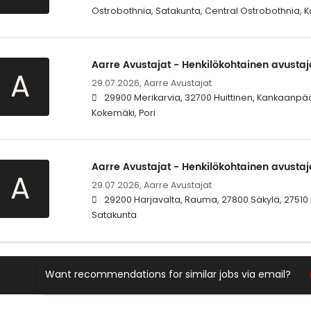
Ostrobothnia, Satakunta, Central Ostrobothnia,
Aarre Avustajat - Henkilökohtainen avustaj
A
29.07.2026,
Aarre Avustajat
29900 Merikarvia, 32700 Huittinen, Kankaanpää
Kokemäki, Pori
Aarre Avustajat - Henkilökohtainen avustaj
A
29.07.2026,
Aarre Avustajat
29200 Harjavalta, Rauma, 27800 Säkylä, 27510 E
Satakunta
Want recommendations for similar jobs via email?