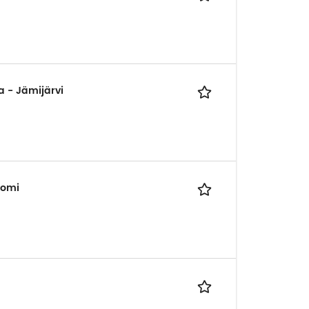
a - Jämijärvi
uomi