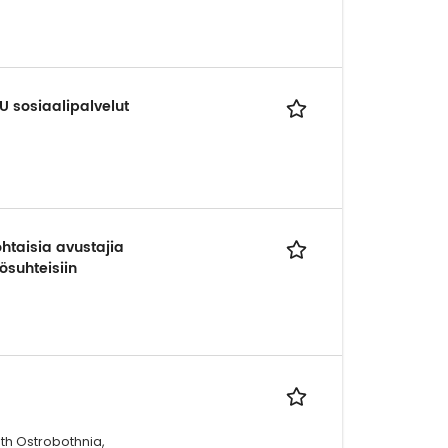
U sosiaalipalvelut
htaisia avustajia
ösuhteisiin
uth Ostrobothnia,