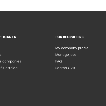
PLICANTS
FOR RECRUITERS
My company profile
s
Manage jobs
er companies
FAQ
yöluetteloa
Search CV's