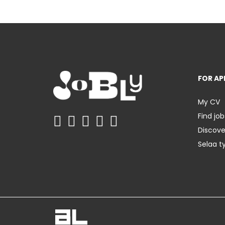
FOR AP
My CV
Find job
Discov
Selaa t