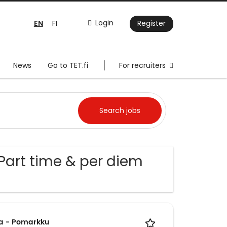
EN
Login
FI
Register
News
Go to TET.fi
For recruiters
Part time & per diem
ja - Pomarkku