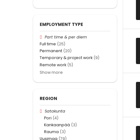
EMPLOYMENT TYPE
Part time & per diem
Full time
(25)
Permanent
(20)
Temporary & project work
(9)
Remote work
(5)
Show more
REGION
Satakunta
Pori
(4)
Kankaanpää
(3)
Rauma
(3)
Uusimaa
(79)