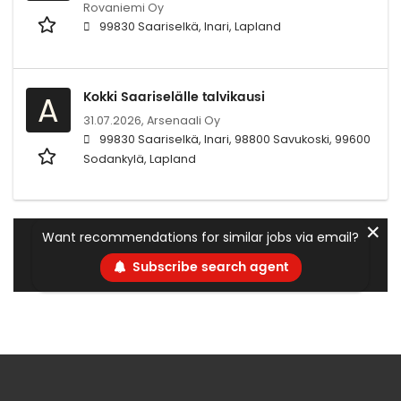
Rovaniemi Oy
99830 Saariselkä, Inari, Lapland
Kokki Saariselälle talvikausi
A
31.07.2026,
Arsenaali Oy
99830 Saariselkä, Inari, 98800 Savukoski, 99600
Sodankylä, Lapland
✕
Want recommendations for similar jobs via email?
Subscribe search agent