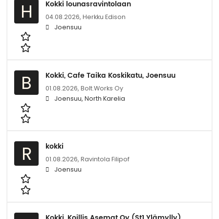
Kokki lounasravintolaan
H
04.08.2026,
Herkku Edison
Joensuu
Kokki, Cafe Taika Koskikatu, Joensuu
B
01.08.2026,
Bolt.Works Oy
Joensuu, North Karelia
kokki
R
01.08.2026,
Ravintola Filipof
Joensuu
Kokki, Koillis Asemat Oy (St1 Ylämylly),