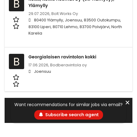
B
Ylämylly
29.07.2026,
Bolt.Works Oy
80400 Ylämylly, Joensuu, 83500 Outokumpu,
83100 Liperi, 80710 Lehmo, 83700 Polvijärvi, North
Karelia
Georgialaisen ravintolan kokki
B
17.06.2026,
Bodberavintola oy
Joensuu
✕
Want recommendations for similar jobs via email?
Subscribe search agent