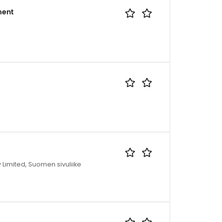
ment
imited, Suomen sivuliike