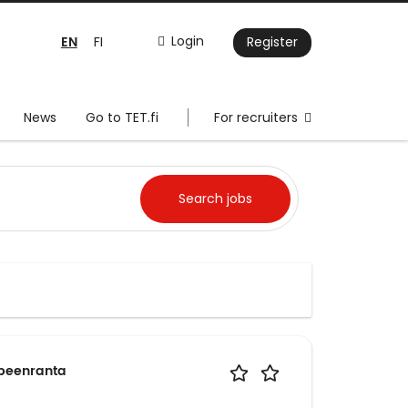
EN
Login
FI
Register
News
Go to TET.fi
For recruiters
ppeenranta