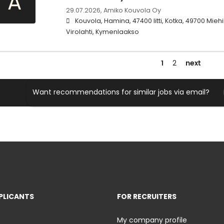
A
29.07.2026,
Amiko Kouvola Oy
Kouvola, Hamina, 47400 Iitti, Kotka, 49700 Mieh
Virolahti, Kymenlaakso
1
next
2
Want recommendations for similar jobs via email?
PLICANTS
FOR RECRUITERS
My company profile