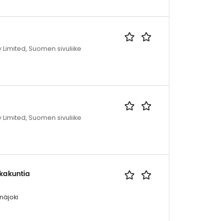
imited, Suomen sivuliike
imited, Suomen sivuliike
kkakuntia
näjoki