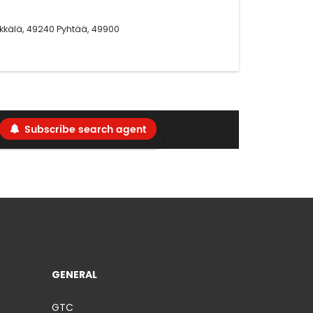
ikkälä, 49240 Pyhtää, 49900
Subscribe search agent
GENERAL
GTC