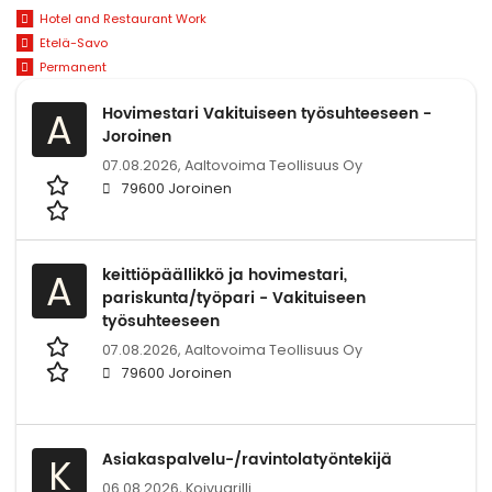
Hotel and Restaurant Work
Etelä-Savo
Permanent
Hovimestari Vakituiseen työsuhteeseen -
A
Joroinen
07.08.2026,
Aaltovoima Teollisuus Oy
79600 Joroinen
keittiöpäällikkö ja hovimestari,
A
pariskunta/työpari - Vakituiseen
työsuhteeseen
07.08.2026,
Aaltovoima Teollisuus Oy
79600 Joroinen
Asiakaspalvelu-/ravintolatyöntekijä
K
06.08.2026,
Koivugrilli