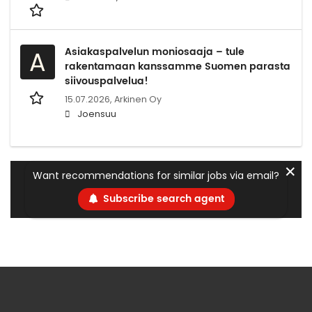
Asiakaspalvelun moniosaaja – tule
A
rakentamaan kanssamme Suomen parasta
siivouspalvelua!
15.07.2026,
Arkinen Oy
Joensuu
✕
Want recommendations for similar jobs via email?
Subscribe search agent