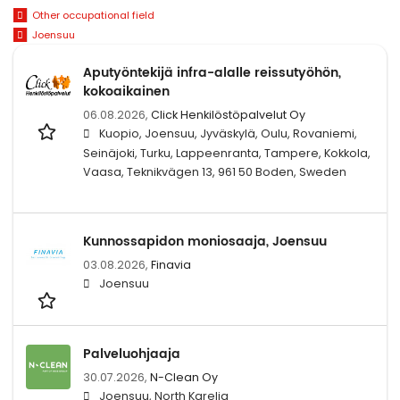
Other occupational field
Joensuu
Aputyöntekijä infra-alalle reissutyöhön,
kokoaikainen
06.08.2026,
Click Henkilöstöpalvelut Oy
Kuopio, Joensuu, Jyväskylä, Oulu, Rovaniemi,
Seinäjoki, Turku, Lappeenranta, Tampere, Kokkola,
Vaasa, Teknikvägen 13, 961 50 Boden, Sweden
Kunnossapidon moniosaaja, Joensuu
03.08.2026,
Finavia
Joensuu
Palveluohjaaja
30.07.2026,
N-Clean Oy
Joensuu, North Karelia