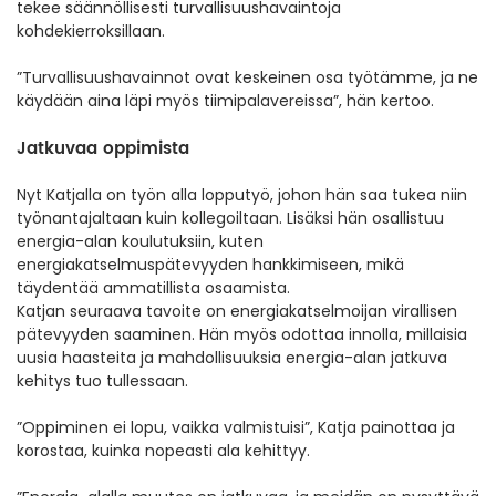
tekee säännöllisesti turvallisuushavaintoja
kohdekierroksillaan.
”Turvallisuushavainnot ovat keskeinen osa työtämme, ja ne
käydään aina läpi myös tiimipalavereissa”, hän kertoo.
Jatkuvaa oppimista
Nyt Katjalla on työn alla lopputyö, johon hän saa tukea niin
työnantajaltaan kuin kollegoiltaan. Lisäksi hän osallistuu
energia-alan koulutuksiin, kuten
energiakatselmuspätevyyden hankkimiseen, mikä
täydentää ammatillista osaamista.
Katjan seuraava tavoite on energiakatselmoijan virallisen
pätevyyden saaminen. Hän myös odottaa innolla, millaisia
uusia haasteita ja mahdollisuuksia energia-alan jatkuva
kehitys tuo tullessaan.
”Oppiminen ei lopu, vaikka valmistuisi”, Katja painottaa ja
korostaa, kuinka nopeasti ala kehittyy.