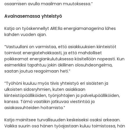
osaamisen avulla maailman muutoksessa.”
Avainasemassa yhteistyö
Katja on työskennellyt ARE:lla energiamanagerina lähes
kahden vuoden ajan.
”Vastuullani on varmistaa, että asiakkuuksien kiinteistöt
toimivat energiatehokkaasti, ja että mahdolliset
poikkeamat energiankulutuksessa käsitellään nopeasti. Kun
esimerkiksi tapahtuu jokin äkillinen olosuhdeongelma,
saatan joutua reagoimaan heti.”
”Työhöni kuuluu myös tiivis yhteistyö eri sisäisten ja
ulkoisten sidosryhmien, kuten asiakkaan
kiinteistöpäälliköiden, työnjohtajien ja palvelupäälliköiden,
kanssa. Tämä vaatiikin jatkuvaa viestintää ja
asiakassuhteiden hoitamista.”
Katja mainitsee turvallisuuden keskeiseksi osaksi arkeaan.
Vaikka suurin osa hänen työajastaan kuluu toimistossa, hän