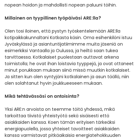
nopean hoidon ja mahdollisti nopean paluuni töihin.
Millainen on tyypillinen työpäiväsi ARE:lla?
Olen tosi iloinen, että pystyn työskentelemään ARE:lla
kotipaikkakunnaltani Kotkasta käsin. Oma esihenkilöni istuu
Jyväskylässä ja asiantuntijatiimimme muita jäseniä on
esimerkiksi Vantaalla ja Oulussa, ja heiltä saan tukea
tarvittaessa. Kotkalaiset puolestaan auttavat arkena
toimistolla; he ovat ihan loistavia tyyppejä, ja ovat ottaneet
minut porukkaan mukaan siinä missä muutkin kotkalaiset.
Ja sitten kun olen syntyjäni kotkalainen ja asun täällä, niin
olen solahtanut hyvin joukkueeseen mukaan.
Mikä tehtävässäsi on antoisinta?
Yksi ARE:n arvoista on teemme töitä yhdessä, mikä
tarkoittaa tiivistä yhteistyötä sekä sisäisesti että
asiakkaiden kanssa. Koen tämän erityisen tärkeäksi
energiapuolella, jossa yhteiset tavoitteet asiakkaiden
kanssa varmistavat pitkäaikaisia energiatehokkuuden