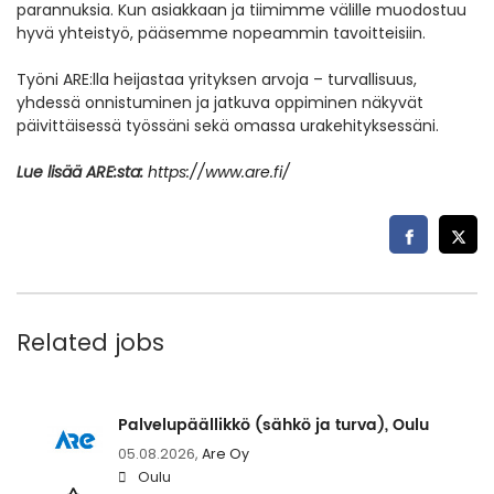
parannuksia. Kun asiakkaan ja tiimimme välille muodostuu
hyvä yhteistyö, pääsemme nopeammin tavoitteisiin.
Työni ARE:lla heijastaa yrityksen arvoja – turvallisuus,
yhdessä onnistuminen ja jatkuva oppiminen näkyvät
päivittäisessä työssäni sekä omassa urakehityksessäni.
Lue lisää ARE:sta:
https://www.are.fi/
Related jobs
Palvelupäällikkö (sähkö ja turva), Oulu
05.08.2026,
Are Oy
Oulu