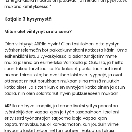
”Energia-alalla muutos on jatkuvaa, ja meidän on pysyttävä
mukana kehityksessä.”
Katjalle 3 kysymystä
Miten olet viihtynyt arelaisena?
Olen viihtynyt ARE:lla hyvin! Olen tosi iloinen, että pystyn
työskentelemään kotipaikkakunnaltani Kotkasta käsin. Oma
esihenkilöni istuu Jyväskylässä ja asiantuntijatiimimme
muita jäseniä on esimerkiksi Vantaalla ja Oulussa, ja heiltä
saan tukea tarvittaessa. Kotkalaiset puolestaan auttavat
arkena toimistolla; he ovat ihan loistavia tyyppejä, ja ovat
ottaneet minut porukkaan mukaan siinä missä muutkin
kotkalaiset. Ja sitten kun olen syntyjäni kotkalainen ja asun
täällä, niin olen solahtanut hyvin joukkueeseen mukaan.
ARE:lla on hyvä ilmapiiri, ja tämän lisäksi yritys panostaa
työntekijöiden vapaa-ajan ja työn tasapainoon. Itselleni
erityisesti työnantajan tarjoama laaja vapaa-ajan
tapaturmavakuutus oli korvaamaton, kun jouduin viime
keväänä lasketteluonnettomuuteen. Vakuutus takasi