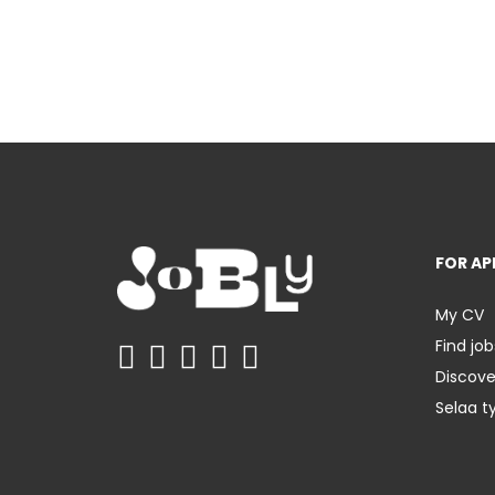
FOR AP
My CV
Find job
Discov
Selaa t