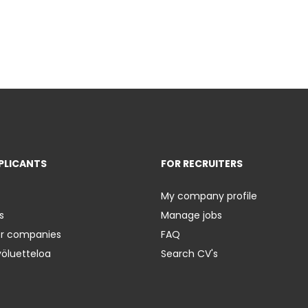
PLICANTS
FOR RECRUITERS
My company profile
s
Manage jobs
er companies
FAQ
yöluetteloa
Search CV's