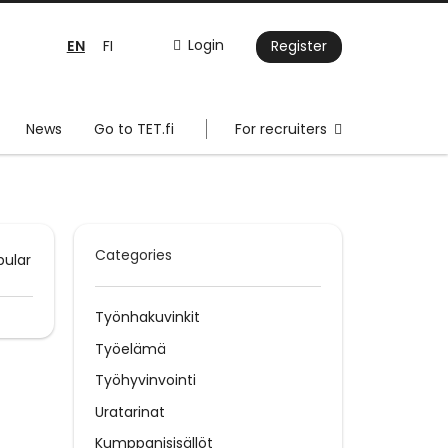
EN
Login
FI
Register
News
Go to TET.fi
For recruiters
Categories
pular
Työnhakuvinkit
Työelämä
Työhyvinvointi
Uratarinat
Kumppanisisällöt