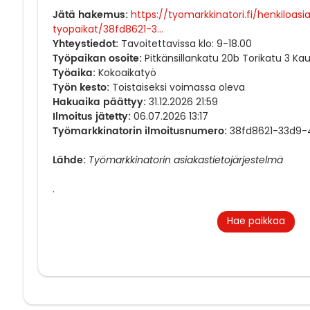
Jätä hakemus:
https://tyomarkkinatori.fi/henkiloas
tyopaikat/38fd8621-3...
Yhteystiedot:
Tavoitettavissa klo: 9-18.00
Työpaikan osoite:
Pitkänsillankatu 20b Torikatu 3 Ka
Työaika:
Kokoaikatyö
Työn kesto:
Toistaiseksi voimassa oleva
Hakuaika päättyy:
31.12.2026 21:59
Ilmoitus jätetty:
06.07.2026 13:17
Työmarkkinatorin ilmoitusnumero:
38fd8621-33d9
Lähde:
Työmarkkinatorin asiakastietojärjestelmä
.
Hae paikkaa