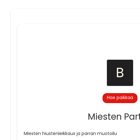
B
Hae paikkaa
Miesten Part
Miesten hiustenleikkaus ja parran muotoilu