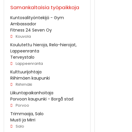
Samankaltaisia työpaikkoja
Kuntosalityöntekijä - Gym
Ambassador
Fitness 24 Seven Oy
Kouvola
Koulutettu hieroja, Rela-hierojat,
Lappeenranta
Terveystalo
Lappeenranta
Kulttuurijohtaja
Riihimäen kaupunki
Riihimäki
Liikuntapaikanhoitaja
Porvoon kaupunki - Borgå stad
Porvoo
Trimmaaja, Salo
Musti ja Mirri
Salo