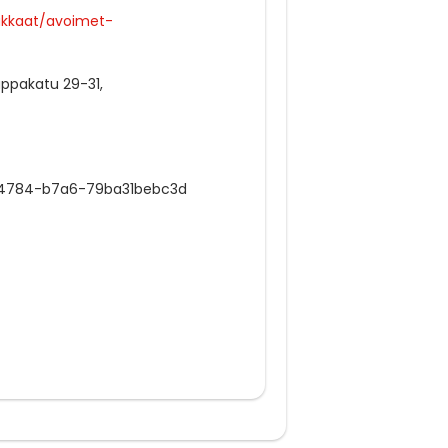
iakkaat/avoimet-
uppakatu 29-31,
-4784-b7a6-79ba31bebc3d