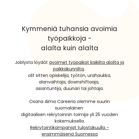
Kymmeniä tuhansia avoimia
työpaikkoja -
alalta kuin alalta
Joblysta löydät
avoimet työpaikat kaikilta aloilta ja
paikkakunnilta
,
olit sitten opiskelija, työtön, urahaukka,
alanvaihtaja, downshiftaaja,
asiantuntija, duunari tai johtaja.
Osana Alma Careeria olemme suurin
suomalainen
digitaalisen rekrytoinnin toimija yli 25 vuoden
kokemuksella.
Rekrytointikampanjat tulostakuulla -
ensimmäisenä Suomessa