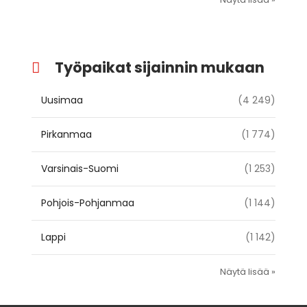
Työpaikat sijainnin mukaan
Uusimaa
(4 249)
Pirkanmaa
(1 774)
Varsinais-Suomi
(1 253)
Pohjois-Pohjanmaa
(1 144)
Lappi
(1 142)
Näytä lisää »