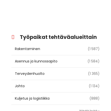
Työpaikat tehtäväalueittain
Rakentaminen
(1 587)
Asennus ja kunnossapito
(1 584)
Terveydenhuolto
(1 365)
Johto
(1 134)
Kuljetus ja logistiikka
(888)
Näytä lisää »