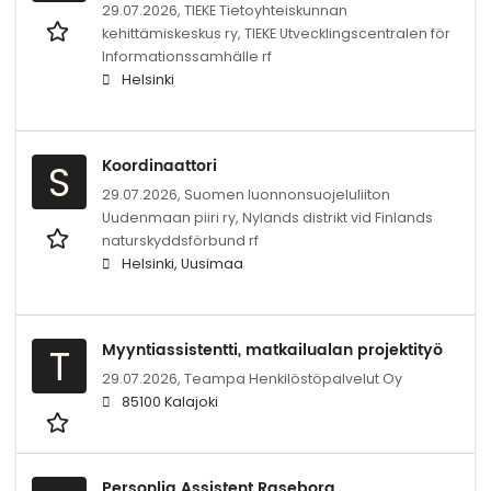
29.07.2026,
TIEKE Tietoyhteiskunnan
kehittämiskeskus ry, TIEKE Utvecklingscentralen för
Informationssamhälle rf
Helsinki
Koordinaattori
S
29.07.2026,
Suomen luonnonsuojeluliiton
Uudenmaan piiri ry, Nylands distrikt vid Finlands
naturskyddsförbund rf
Helsinki, Uusimaa
Myyntiassistentti, matkailualan projektityö
T
29.07.2026,
Teampa Henkilöstöpalvelut Oy
85100 Kalajoki
Personlig Assistent Raseborg