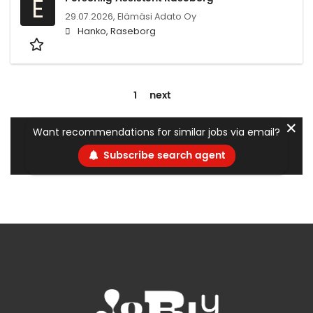
E
29.07.2026,
Elämäsi Adato Oy
Hanko, Raseborg
1
next
✕
Want recommendations for similar jobs via email?
Subscribe search agent