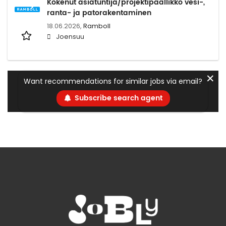
Kokenut asiatuntija/projektipäällikkö vesi-,
ranta- ja patorakentaminen
18.06.2026,
Ramboll
Joensuu
✕
Want recommendations for similar jobs via email?
Subscribe search agent