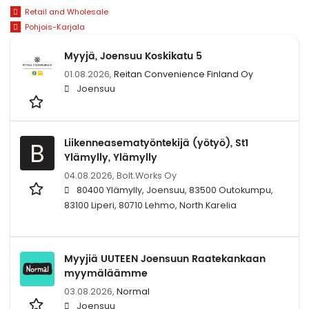
Retail and Wholesale
Pohjois-Karjala
Myyjä, Joensuu Koskikatu 5
01.08.2026,
Reitan Convenience Finland Oy
Joensuu
Liikenneasematyöntekijä (yötyö), St1
B
Ylämylly, Ylämylly
04.08.2026,
Bolt.Works Oy
80400 Ylämylly, Joensuu, 83500 Outokumpu,
83100 Liperi, 80710 Lehmo, North Karelia
Myyjiä UUTEEN Joensuun Raatekankaan
myymäläämme
03.08.2026,
Normal
Joensuu