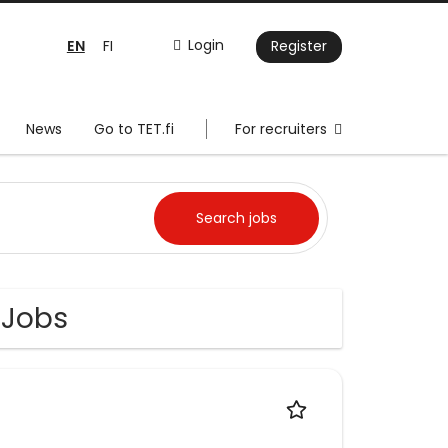
EN
Login
FI
Register
News
Go to TET.fi
For recruiters
 Jobs