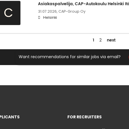
Asiakaspalvelija, CAP-Autokoulu Helsinki I
C
31.07.2026,
CAP-Group Oy
Helsinki
1
next
2
Want recommendations for similar jobs via email?
PLICANTS
FOR RECRUITERS