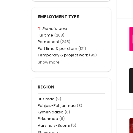
EMPLOYMENT TYPE
Remote work
Full time
(268)
Permanent
(245)
Part time & per diem
(121)
Temporary & project work
(95)
Show more
REGION
Uusimaa
(9)
Pohjois-Pohjanmaa
(8)
Kymenlaakso
(6)
Pirkanmaa
(6)
Varsinais-Suomi
(5)
Show more