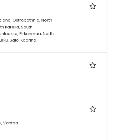
pland, Ostrobothnia, North
th Karelia, South
enlaakso, Pirkanmaa, North
urku, Salo, Kaarina
ku, Vantaa