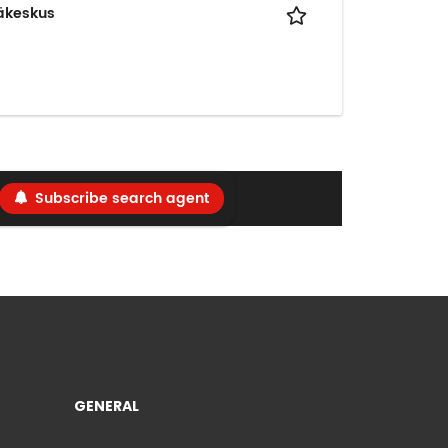
täkeskus
Subscribe search agent
GENERAL