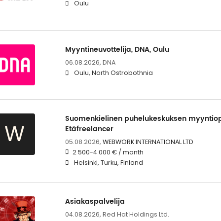
Oulu
Myyntineuvottelija, DNA, Oulu
06.08.2026,
DNA
Oulu, North Ostrobothnia
Suomenkielinen puhelukeskuksen myyntiop
W
Etäfreelancer
05.08.2026,
WEBWORK INTERNATIONAL LTD
2 500-4 000 € / month
Helsinki, Turku, Finland
Asiakaspalvelija
04.08.2026,
Red Hat Holdings Ltd.