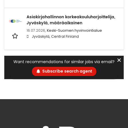
Asiakirjahallinnon korkeakouluharjoittelija,
Jyväskylä, määräaikainen
16.07.2026,
Keski-Suomen hyvinvointialue
Jyväskylä, Central Finland
✕
Want recommendations for similar jobs via email?
Subscribe search agent