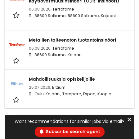
käyttövarmuusinsinööri (ODR-insinööri)
06.08.2026,
Terrafame
88600 Sotkamo, 88600 Sotkamo, Kajaani
Metallien talteenoton tuotantoinsinööri
06.08.2026,
Terrafame
88600 Sotkamo, Kajaani
Mahdollisuuksia opiskelijoille
25.07.2026,
Bittium
Oulu, Kajaani, Tampere, Espoo, Kuopio
✕
Want recommendations for similar jobs via email?
Subscribe search agent