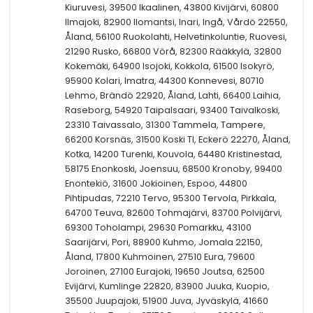
Kiuruvesi, 39500 Ikaalinen, 43800 Kivijärvi, 60800
Ilmajoki, 82900 Ilomantsi, Inari, Ingå, Vårdö 22550,
Åland, 56100 Ruokolahti, Helvetinkoluntie, Ruovesi,
21290 Rusko, 66800 Vörå, 82300 Rääkkylä, 32800
Kokemäki, 64900 Isojoki, Kokkola, 61500 Isokyrö,
95900 Kolari, Imatra, 44300 Konnevesi, 80710
Lehmo, Brändö 22920, Åland, Lahti, 66400 Laihia,
Raseborg, 54920 Taipalsaari, 93400 Taivalkoski,
23310 Taivassalo, 31300 Tammela, Tampere,
66200 Korsnäs, 31500 Koski Tl, Eckerö 22270, Åland,
Kotka, 14200 Turenki, Kouvola, 64480 Kristinestad,
58175 Enonkoski, Joensuu, 68500 Kronoby, 99400
Enontekiö, 31600 Jokioinen, Espoo, 44800
Pihtipudas, 72210 Tervo, 95300 Tervola, Pirkkala,
64700 Teuva, 82600 Tohmajärvi, 83700 Polvijärvi,
69300 Toholampi, 29630 Pomarkku, 43100
Saarijärvi, Pori, 88900 Kuhmo, Jomala 22150,
Åland, 17800 Kuhmoinen, 27510 Eura, 79600
Joroinen, 27100 Eurajoki, 19650 Joutsa, 62500
Evijärvi, Kumlinge 22820, 83900 Juuka, Kuopio,
35500 Juupajoki, 51900 Juva, Jyväskylä, 41660