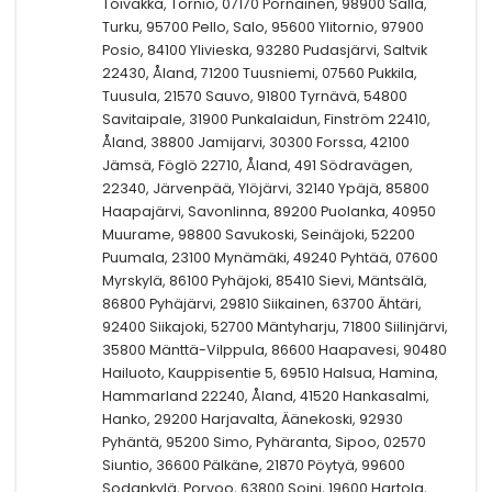
Toivakka, Tornio, 07170 Pornainen, 98900 Salla,
Turku, 95700 Pello, Salo, 95600 Ylitornio, 97900
Posio, 84100 Ylivieska, 93280 Pudasjärvi, Saltvik
22430, Åland, 71200 Tuusniemi, 07560 Pukkila,
Tuusula, 21570 Sauvo, 91800 Tyrnävä, 54800
Savitaipale, 31900 Punkalaidun, Finström 22410,
Åland, 38800 Jamijarvi, 30300 Forssa, 42100
Jämsä, Föglö 22710, Åland, 491 Södravägen,
22340, Järvenpää, Ylöjärvi, 32140 Ypäjä, 85800
Haapajärvi, Savonlinna, 89200 Puolanka, 40950
Muurame, 98800 Savukoski, Seinäjoki, 52200
Puumala, 23100 Mynämäki, 49240 Pyhtää, 07600
Myrskylä, 86100 Pyhäjoki, 85410 Sievi, Mäntsälä,
86800 Pyhäjärvi, 29810 Siikainen, 63700 Ähtäri,
92400 Siikajoki, 52700 Mäntyharju, 71800 Siilinjärvi,
35800 Mänttä-Vilppula, 86600 Haapavesi, 90480
Hailuoto, Kauppisentie 5, 69510 Halsua, Hamina,
Hammarland 22240, Åland, 41520 Hankasalmi,
Hanko, 29200 Harjavalta, Äänekoski, 92930
Pyhäntä, 95200 Simo, Pyhäranta, Sipoo, 02570
Siuntio, 36600 Pälkäne, 21870 Pöytyä, 99600
Sodankylä, Porvoo, 63800 Soini, 19600 Hartola,