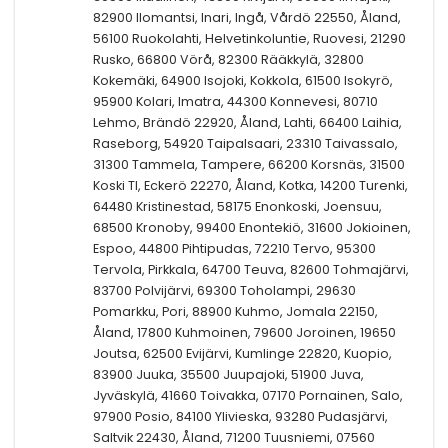
82900 Ilomantsi, Inari, Ingå, Vårdö 22550, Åland,
56100 Ruokolahti, Helvetinkoluntie, Ruovesi, 21290
Rusko, 66800 Vörå, 82300 Rääkkylä, 32800
Kokemäki, 64900 Isojoki, Kokkola, 61500 Isokyrö,
95900 Kolari, Imatra, 44300 Konnevesi, 80710
Lehmo, Brändö 22920, Åland, Lahti, 66400 Laihia,
Raseborg, 54920 Taipalsaari, 23310 Taivassalo,
31300 Tammela, Tampere, 66200 Korsnäs, 31500
Koski Tl, Eckerö 22270, Åland, Kotka, 14200 Turenki,
64480 Kristinestad, 58175 Enonkoski, Joensuu,
68500 Kronoby, 99400 Enontekiö, 31600 Jokioinen,
Espoo, 44800 Pihtipudas, 72210 Tervo, 95300
Tervola, Pirkkala, 64700 Teuva, 82600 Tohmajärvi,
83700 Polvijärvi, 69300 Toholampi, 29630
Pomarkku, Pori, 88900 Kuhmo, Jomala 22150,
Åland, 17800 Kuhmoinen, 79600 Joroinen, 19650
Joutsa, 62500 Evijärvi, Kumlinge 22820, Kuopio,
83900 Juuka, 35500 Juupajoki, 51900 Juva,
Jyväskylä, 41660 Toivakka, 07170 Pornainen, Salo,
97900 Posio, 84100 Ylivieska, 93280 Pudasjärvi,
Saltvik 22430, Åland, 71200 Tuusniemi, 07560