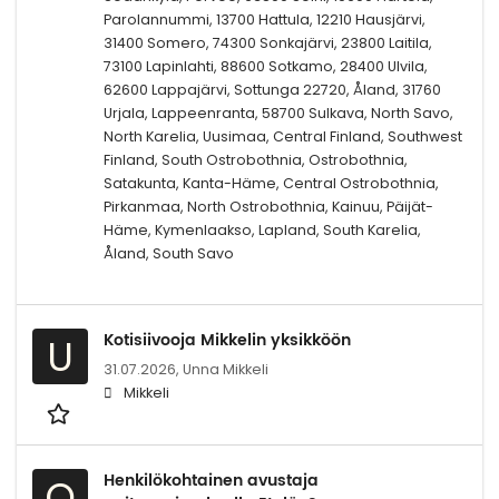
Parolannummi, 13700 Hattula, 12210 Hausjärvi,
31400 Somero, 74300 Sonkajärvi, 23800 Laitila,
73100 Lapinlahti, 88600 Sotkamo, 28400 Ulvila,
62600 Lappajärvi, Sottunga 22720, Åland, 31760
Urjala, Lappeenranta, 58700 Sulkava, North Savo,
North Karelia, Uusimaa, Central Finland, Southwest
Finland, South Ostrobothnia, Ostrobothnia,
Satakunta, Kanta-Häme, Central Ostrobothnia,
Pirkanmaa, North Ostrobothnia, Kainuu, Päijät-
Häme, Kymenlaakso, Lapland, South Karelia,
Åland, South Savo
Kotisiivooja Mikkelin yksikköön
U
31.07.2026,
Unna Mikkeli
Mikkeli
Henkilökohtainen avustaja
O