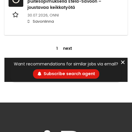
puitesopimuksella Etelä-Savoon –
joustavaa keikkatyötä
30.07.2026,
ONNI
Savonlinna
1
next
✕
Want recommendations for similar jobs via email?
Subscribe search agent