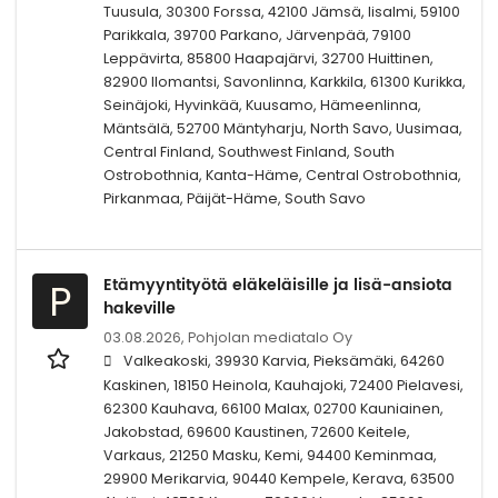
Tuusula, 30300 Forssa, 42100 Jämsä, Iisalmi, 59100
Parikkala, 39700 Parkano, Järvenpää, 79100
Leppävirta, 85800 Haapajärvi, 32700 Huittinen,
82900 Ilomantsi, Savonlinna, Karkkila, 61300 Kurikka,
Seinäjoki, Hyvinkää, Kuusamo, Hämeenlinna,
Mäntsälä, 52700 Mäntyharju, North Savo, Uusimaa,
Central Finland, Southwest Finland, South
Ostrobothnia, Kanta-Häme, Central Ostrobothnia,
Pirkanmaa, Päijät-Häme, South Savo
Etämyyntityötä eläkeläisille ja lisä-ansiota
P
hakeville
03.08.2026,
Pohjolan mediatalo Oy
Valkeakoski, 39930 Karvia, Pieksämäki, 64260
Kaskinen, 18150 Heinola, Kauhajoki, 72400 Pielavesi,
62300 Kauhava, 66100 Malax, 02700 Kauniainen,
Jakobstad, 69600 Kaustinen, 72600 Keitele,
Varkaus, 21250 Masku, Kemi, 94400 Keminmaa,
29900 Merikarvia, 90440 Kempele, Kerava, 63500