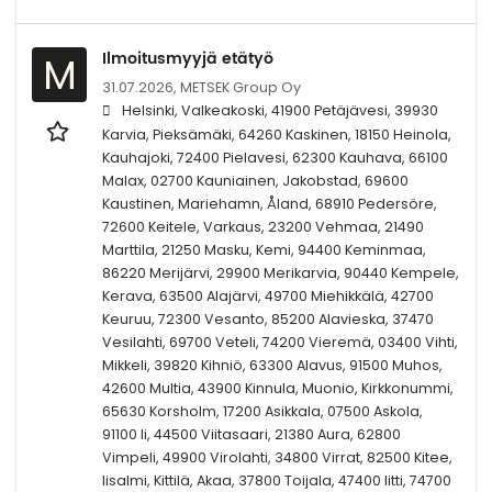
Ilmoitusmyyjä etätyö
M
31.07.2026,
METSEK Group Oy
Helsinki, Valkeakoski, 41900 Petäjävesi, 39930
Karvia, Pieksämäki, 64260 Kaskinen, 18150 Heinola,
Kauhajoki, 72400 Pielavesi, 62300 Kauhava, 66100
Malax, 02700 Kauniainen, Jakobstad, 69600
Kaustinen, Mariehamn, Åland, 68910 Pedersöre,
72600 Keitele, Varkaus, 23200 Vehmaa, 21490
Marttila, 21250 Masku, Kemi, 94400 Keminmaa,
86220 Merijärvi, 29900 Merikarvia, 90440 Kempele,
Kerava, 63500 Alajärvi, 49700 Miehikkälä, 42700
Keuruu, 72300 Vesanto, 85200 Alavieska, 37470
Vesilahti, 69700 Veteli, 74200 Vieremä, 03400 Vihti,
Mikkeli, 39820 Kihniö, 63300 Alavus, 91500 Muhos,
42600 Multia, 43900 Kinnula, Muonio, Kirkkonummi,
65630 Korsholm, 17200 Asikkala, 07500 Askola,
91100 Ii, 44500 Viitasaari, 21380 Aura, 62800
Vimpeli, 49900 Virolahti, 34800 Virrat, 82500 Kitee,
Iisalmi, Kittilä, Akaa, 37800 Toijala, 47400 Iitti, 74700