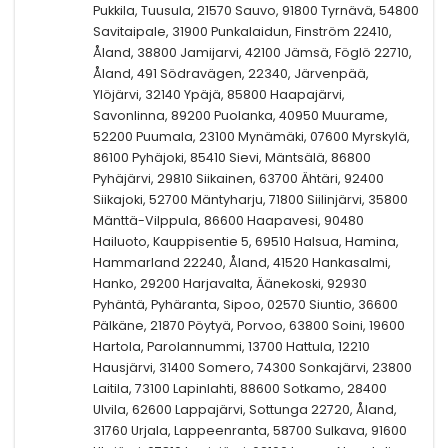
Pukkila, Tuusula, 21570 Sauvo, 91800 Tyrnävä, 54800
Savitaipale, 31900 Punkalaidun, Finström 22410,
Åland, 38800 Jamijarvi, 42100 Jämsä, Föglö 22710,
Åland, 491 Södravägen, 22340, Järvenpää,
Ylöjärvi, 32140 Ypäjä, 85800 Haapajärvi,
Savonlinna, 89200 Puolanka, 40950 Muurame,
52200 Puumala, 23100 Mynämäki, 07600 Myrskylä,
86100 Pyhäjoki, 85410 Sievi, Mäntsälä, 86800
Pyhäjärvi, 29810 Siikainen, 63700 Ähtäri, 92400
Siikajoki, 52700 Mäntyharju, 71800 Siilinjärvi, 35800
Mänttä-Vilppula, 86600 Haapavesi, 90480
Hailuoto, Kauppisentie 5, 69510 Halsua, Hamina,
Hammarland 22240, Åland, 41520 Hankasalmi,
Hanko, 29200 Harjavalta, Äänekoski, 92930
Pyhäntä, Pyhäranta, Sipoo, 02570 Siuntio, 36600
Pälkäne, 21870 Pöytyä, Porvoo, 63800 Soini, 19600
Hartola, Parolannummi, 13700 Hattula, 12210
Hausjärvi, 31400 Somero, 74300 Sonkajärvi, 23800
Laitila, 73100 Lapinlahti, 88600 Sotkamo, 28400
Ulvila, 62600 Lappajärvi, Sottunga 22720, Åland,
31760 Urjala, Lappeenranta, 58700 Sulkava, 91600