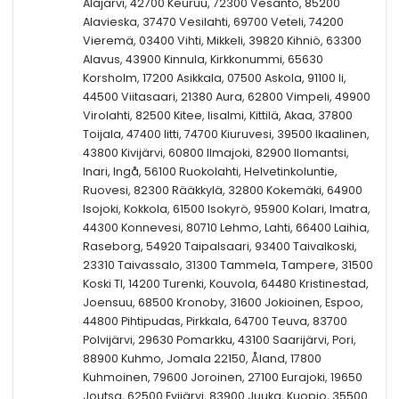
Alajärvi, 42700 Keuruu, 72300 Vesanto, 85200
Alavieska, 37470 Vesilahti, 69700 Veteli, 74200
Vieremä, 03400 Vihti, Mikkeli, 39820 Kihniö, 63300
Alavus, 43900 Kinnula, Kirkkonummi, 65630
Korsholm, 17200 Asikkala, 07500 Askola, 91100 Ii,
44500 Viitasaari, 21380 Aura, 62800 Vimpeli, 49900
Virolahti, 82500 Kitee, Iisalmi, Kittilä, Akaa, 37800
Toijala, 47400 Iitti, 74700 Kiuruvesi, 39500 Ikaalinen,
43800 Kivijärvi, 60800 Ilmajoki, 82900 Ilomantsi,
Inari, Ingå, 56100 Ruokolahti, Helvetinkoluntie,
Ruovesi, 82300 Rääkkylä, 32800 Kokemäki, 64900
Isojoki, Kokkola, 61500 Isokyrö, 95900 Kolari, Imatra,
44300 Konnevesi, 80710 Lehmo, Lahti, 66400 Laihia,
Raseborg, 54920 Taipalsaari, 93400 Taivalkoski,
23310 Taivassalo, 31300 Tammela, Tampere, 31500
Koski Tl, 14200 Turenki, Kouvola, 64480 Kristinestad,
Joensuu, 68500 Kronoby, 31600 Jokioinen, Espoo,
44800 Pihtipudas, Pirkkala, 64700 Teuva, 83700
Polvijärvi, 29630 Pomarkku, 43100 Saarijärvi, Pori,
88900 Kuhmo, Jomala 22150, Åland, 17800
Kuhmoinen, 79600 Joroinen, 27100 Eurajoki, 19650
Joutsa, 62500 Evijärvi, 83900 Juuka, Kuopio, 35500