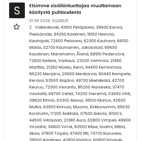
Etsimme sisällöntuottajaa muuttamaan
S
käsitystä puhtaudesta
01.08.2026,
SQUEEZE
Valkeakoski, 41900 Petäjävesi, 39930 Karvia,
Pieksämäki, 64260 Kaskinen, 18150 Heinola,
Kauhajoki, 72400 Pielavesi, 62300 Kauhava, 66100
Malax, 02700 Kauniainen, Jakobstad, 69600
Kaustinen, Mariehamn, Åland, 68910 Pedersöre,
72600 Keitele, Varkaus, 23200 Vehmaa, 21490
Marttila, 21250 Masku, Kemi, 94400 Keminmaa,
86220 Merijärvi, 29900 Merikarvia, 90440 Kempele,
Kerava, 63500 Alajärvi, 49700 Miehikkälä, 42700
Keuruu, 72300 Vesanto, 85200 Alavieska, 37470
Vesilahti, 69700 Veteli, 74200 Vieremä, 03400 Vihti,
39820 Kihniö, 63300 Alavus, 91500 Muhos, 42600
Multia, 43900 Kinnula, Muonio, Kirkkonummi, 65630
Korsholm, 17200 Asikkala, 07500 Askola, 91100 Ii,
44500 Viitasaari, 21380 Aura, 62800 Vimpeli, 49900
Virolahti, 34800 Virrat, 82500 Kitee, Iisalmi, Kittilä,
Akaa, 37800 Toijala, 47400 Iitti, 74700 Kiuruvesi,
39500 Ikaalinen, 43800 Kivijärvi, 60800 Ilmajoki,