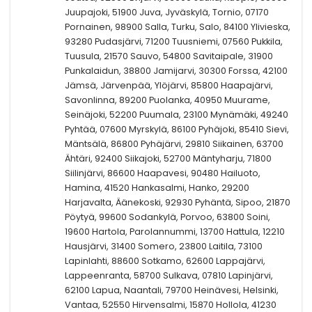
Juupajoki, 51900 Juva, Jyväskylä, Tornio, 07170
Pornainen, 98900 Salla, Turku, Salo, 84100 Ylivieska,
93280 Pudasjärvi, 71200 Tuusniemi, 07560 Pukkila,
Tuusula, 21570 Sauvo, 54800 Savitaipale, 31900
Punkalaidun, 38800 Jamijarvi, 30300 Forssa, 42100
Jämsä, Järvenpää, Ylöjärvi, 85800 Haapajärvi,
Savonlinna, 89200 Puolanka, 40950 Muurame,
Seinäjoki, 52200 Puumala, 23100 Mynämäki, 49240
Pyhtää, 07600 Myrskylä, 86100 Pyhäjoki, 85410 Sievi,
Mäntsälä, 86800 Pyhäjärvi, 29810 Siikainen, 63700
Ähtäri, 92400 Siikajoki, 52700 Mäntyharju, 71800
Siilinjärvi, 86600 Haapavesi, 90480 Hailuoto,
Hamina, 41520 Hankasalmi, Hanko, 29200
Harjavalta, Äänekoski, 92930 Pyhäntä, Sipoo, 21870
Pöytyä, 99600 Sodankylä, Porvoo, 63800 Soini,
19600 Hartola, Parolannummi, 13700 Hattula, 12210
Hausjärvi, 31400 Somero, 23800 Laitila, 73100
Lapinlahti, 88600 Sotkamo, 62600 Lappajärvi,
Lappeenranta, 58700 Sulkava, 07810 Lapinjärvi,
62100 Lapua, Naantali, 79700 Heinävesi, Helsinki,
Vantaa, 52550 Hirvensalmi, 15870 Hollola, 41230