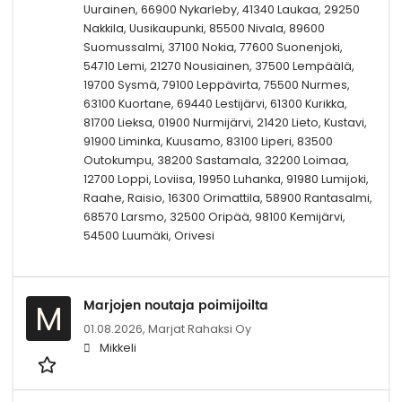
Uurainen, 66900 Nykarleby, 41340 Laukaa, 29250
Nakkila, Uusikaupunki, 85500 Nivala, 89600
Suomussalmi, 37100 Nokia, 77600 Suonenjoki,
54710 Lemi, 21270 Nousiainen, 37500 Lempäälä,
19700 Sysmä, 79100 Leppävirta, 75500 Nurmes,
63100 Kuortane, 69440 Lestijärvi, 61300 Kurikka,
81700 Lieksa, 01900 Nurmijärvi, 21420 Lieto, Kustavi,
91900 Liminka, Kuusamo, 83100 Liperi, 83500
Outokumpu, 38200 Sastamala, 32200 Loimaa,
12700 Loppi, Loviisa, 19950 Luhanka, 91980 Lumijoki,
Raahe, Raisio, 16300 Orimattila, 58900 Rantasalmi,
68570 Larsmo, 32500 Oripää, 98100 Kemijärvi,
54500 Luumäki, Orivesi
Marjojen noutaja poimijoilta
M
01.08.2026,
Marjat Rahaksi Oy
Mikkeli