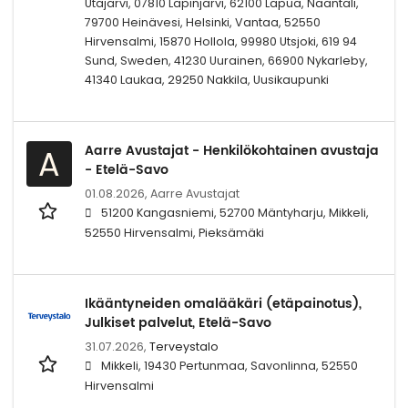
Utajärvi, 07810 Lapinjärvi, 62100 Lapua, Naantali,
79700 Heinävesi, Helsinki, Vantaa, 52550
Hirvensalmi, 15870 Hollola, 99980 Utsjoki, 619 94
Sund, Sweden, 41230 Uurainen, 66900 Nykarleby,
41340 Laukaa, 29250 Nakkila, Uusikaupunki
Aarre Avustajat - Henkilökohtainen avustaja
A
- Etelä-Savo
01.08.2026,
Aarre Avustajat
51200 Kangasniemi, 52700 Mäntyharju, Mikkeli,
52550 Hirvensalmi, Pieksämäki
Ikääntyneiden omalääkäri (etäpainotus),
Julkiset palvelut, Etelä-Savo
31.07.2026,
Terveystalo
Mikkeli, 19430 Pertunmaa, Savonlinna, 52550
Hirvensalmi