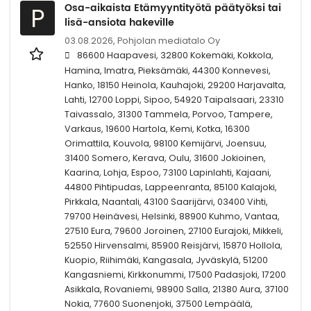
Osa-aikaista Etämyyntityötä päätyöksi tai
P
lisä-ansiota hakeville
03.08.2026,
Pohjolan mediatalo Oy
86600 Haapavesi, 32800 Kokemäki, Kokkola,
Hamina, Imatra, Pieksämäki, 44300 Konnevesi,
Hanko, 18150 Heinola, Kauhajoki, 29200 Harjavalta,
Lahti, 12700 Loppi, Sipoo, 54920 Taipalsaari, 23310
Taivassalo, 31300 Tammela, Porvoo, Tampere,
Varkaus, 19600 Hartola, Kemi, Kotka, 16300
Orimattila, Kouvola, 98100 Kemijärvi, Joensuu,
31400 Somero, Kerava, Oulu, 31600 Jokioinen,
Kaarina, Lohja, Espoo, 73100 Lapinlahti, Kajaani,
44800 Pihtipudas, Lappeenranta, 85100 Kalajoki,
Pirkkala, Naantali, 43100 Saarijärvi, 03400 Vihti,
79700 Heinävesi, Helsinki, 88900 Kuhmo, Vantaa,
27510 Eura, 79600 Joroinen, 27100 Eurajoki, Mikkeli,
52550 Hirvensalmi, 85900 Reisjärvi, 15870 Hollola,
Kuopio, Riihimäki, Kangasala, Jyväskylä, 51200
Kangasniemi, Kirkkonummi, 17500 Padasjoki, 17200
Asikkala, Rovaniemi, 98900 Salla, 21380 Aura, 37100
Nokia, 77600 Suonenjoki, 37500 Lempäälä,