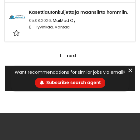
Kasettiautonkuljettaja maansiirto hommiin.
05.08.2026,
MaiMed Oy
Hyvinkää, Vantaa
1
next
✕
Want recommendations for similar jobs via email?
Subscribe search agent