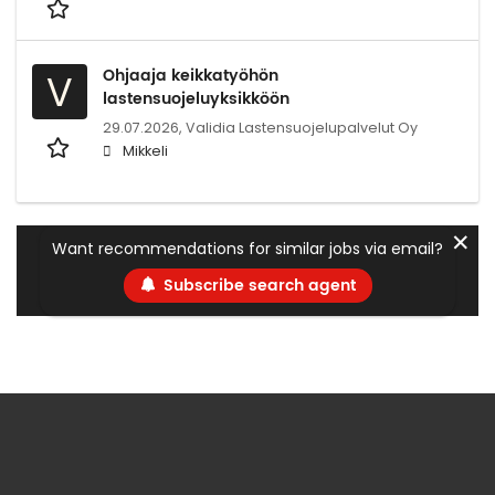
Ohjaaja keikkatyöhön
V
lastensuojeluyksikköön
29.07.2026,
Validia Lastensuojelupalvelut Oy
Mikkeli
✕
Want recommendations for similar jobs via email?
Subscribe search agent