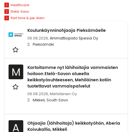
Healthcare
Etelä-Savo
Part time & per diem
Koulunkäynninohjaaja Pieksämäelle
06.08.2026,
Ammattiopisto Spesia Oy
Pieksämäki
Kartoitamme nyt lähihoitajia vammaisten
M
hoitoon Etelä-Savon alueella
keikkatyösuhteeseen, Mehiläinen kotiin
tuotettavat vammaispalvelut
06.08.2026,
Mehiläinen Oy
Mikkeli, South Savo
Ohjaajia (lähihoitaja) keikkatyöhön, Aberia
A
Koivukallio, Mikkeli