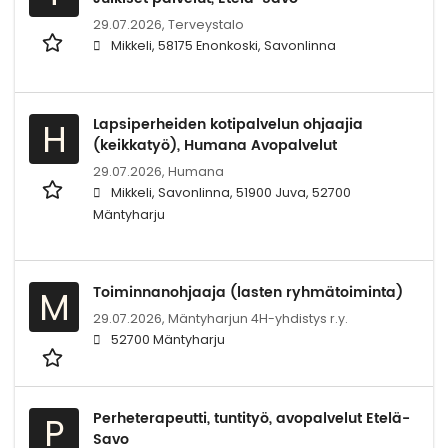
29.07.2026,
Terveystalo
Mikkeli, 58175 Enonkoski, Savonlinna
Lapsiperheiden kotipalvelun ohjaajia
H
(keikkatyö), Humana Avopalvelut
29.07.2026,
Humana
Mikkeli, Savonlinna, 51900 Juva, 52700
Mäntyharju
Toiminnanohjaaja (lasten ryhmätoiminta)
M
29.07.2026,
Mäntyharjun 4H-yhdistys r.y.
52700 Mäntyharju
Perheterapeutti, tuntityö, avopalvelut Etelä-
P
Savo