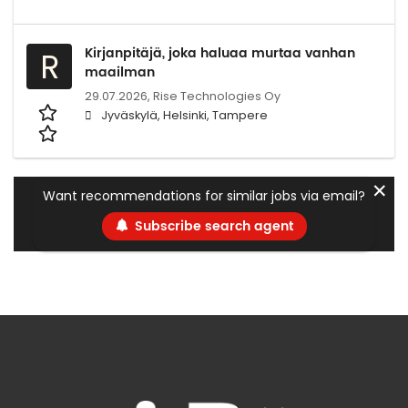
Kirjanpitäjä, joka haluaa murtaa vanhan
R
maailman
29.07.2026,
Rise Technologies Oy
Jyväskylä, Helsinki, Tampere
✕
Want recommendations for similar jobs via email?
Subscribe search agent