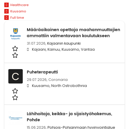
Healthcare
Kuusamo
Full time
Määräaikainen opettaja maahanmuuttajien
ammattiin valmentavaan koulutukseen
31.07.2026,
Kajaanin kaupunki
Kajaani, Kainuu, Kuusamo, Vantaa
Puheterapeutti
C
29.07.2026,
Coronaria
Kuusamo, North Ostrobothnia
Lähihoitaja, keikka- ja sijaistyöhakemus,
Pohde
15.06.2026,
Pohjois-Pohjanmaan hyvinvointialue