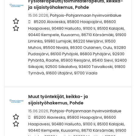
Fysioterapeutti/toimintaterapeutti, keikka-
ja sijaistyöhakemus, Pohde
15.06.2026,
Pohjois-Pohjanmaan hyvinvointialue
85200 Alavieska, 85800 Haapajärvi, 86600
Haapavesi, 90480 Hailuoto, 91100 Ii, 85100 Kalajoki,
90440 Kempele, Kuusamo, 86710 Kärsämäki, 91900
Liminka, 91980 Lumijoki, 86220 Merijärvi, 91500
Muhos, 85500 Nivala, 86300 Oulainen, Oulu, 93280
Pudasjärvi, 86100 Pyhäjoki, 86800 Pyhäjärvi, 92930
Pyhäntä, Raahe, 85900 Reisjärvi, 85410 Sievi, 92400
Siikajoki, 92500 Siikalatva, 93400 Taivalkoski, 91800
Tyrnävä, 91600 Utajärvi, 91700 Vaala
Muut työntekijät, keikka- ja
sijaistyöhakemus, Pohde
15.06.2026,
Pohjois-Pohjanmaan hyvinvointialue
85200 Alavieska, 85800 Haapajärvi, 86600
Haapavesi, 90480 Hailuoto, 91100 Ii, 85100 Kalajoki,
90440 Kempele, Kuusamo, 86710 Kärsämäki, 91900