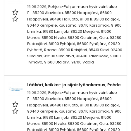
15.06.2026,
Pohjois-Pohjanmaan hyvinvointialue
85200 Alavieska, 85800 Haapajärvi, 86600
Haapavesi, 90480 Hailuoto, 91100 Ii, 85100 Kalajoki,
90440 Kempele, Kuusamo, 86710 Kärsämäki, 91900
Liminka, 91980 Lumijoki, 86220 Merijärvi, 91500
Muhos, 85500 Nivala, 86300 Oulainen, Oulu, 93280
Pudasjärvi, 86100 Pyhäjoki, 86800 Pyhäjärvi, 92930
Pyhäntä, Raahe, 85900 Reisjärvi, 85410 Sievi, 92400
Siikajoki, 92500 Siikalatva, 93400 Taivalkoski, 91800
Tyrnävä, 91600 Utajärvi, 91700 Vaala
Lääkäri, keikka- ja sijaistyöhakemus, Pohde
15.06.2026,
Pohjois-Pohjanmaan hyvinvointialue
85200 Alavieska, 85800 Haapajärvi, 86600
Haapavesi, 90480 Hailuoto, 91100 Ii, 85100 Kalajoki,
90440 Kempele, Kuusamo, 86710 Kärsämäki, 91900
Liminka, 91980 Lumijoki, 86220 Merijärvi, 91500
Muhos, 85500 Nivala, 86300 Oulainen, Oulu, 93280
Pudasjärvi, 86100 Pyhäjoki, 86800 Pyhäjärvi, 92930