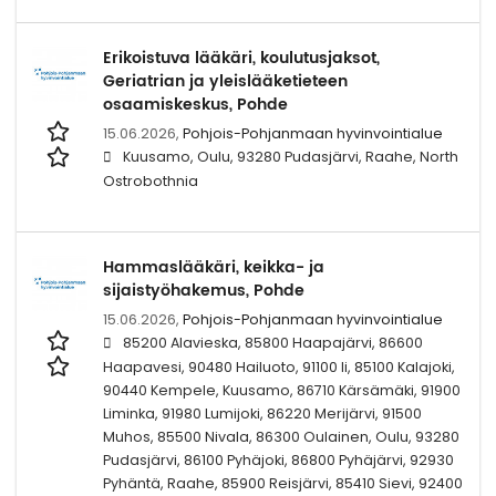
Erikoistuva lääkäri, koulutusjaksot,
Geriatrian ja yleislääketieteen
osaamiskeskus, Pohde
15.06.2026,
Pohjois-Pohjanmaan hyvinvointialue
Kuusamo, Oulu, 93280 Pudasjärvi, Raahe, North
Ostrobothnia
Hammaslääkäri, keikka- ja
sijaistyöhakemus, Pohde
15.06.2026,
Pohjois-Pohjanmaan hyvinvointialue
85200 Alavieska, 85800 Haapajärvi, 86600
Haapavesi, 90480 Hailuoto, 91100 Ii, 85100 Kalajoki,
90440 Kempele, Kuusamo, 86710 Kärsämäki, 91900
Liminka, 91980 Lumijoki, 86220 Merijärvi, 91500
Muhos, 85500 Nivala, 86300 Oulainen, Oulu, 93280
Pudasjärvi, 86100 Pyhäjoki, 86800 Pyhäjärvi, 92930
Pyhäntä, Raahe, 85900 Reisjärvi, 85410 Sievi, 92400