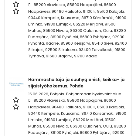
85200 Alavieska, 85800 Haapajärvi, 86600
Haapavesi, 90480 Hailuoto, 91100 Ii, 85100 Kalajoki,
90440 Kempele, Kuusamo, 86710 Kärsämäki, 91900
Liminka, 91980 Lumijoki, 86220 Merijärvi, 91500
Muhos, 85500 Nivala, 86300 Oulainen, Oulu, 93280
Pudasjärvi, 86100 Pyhäjoki, 86800 Pyhäjärvi, 92930
Pyhäntä, Raahe, 85900 Reisjärvi, 85410 Sievi, 92400
Siikajoki, 92500 Siikalatva, 93400 Taivalkoski, 91800
Tyrnävä, 91600 Utajärvi, 91700 Vaala
Hammashoitaja ja suuhygienisti, keikka- ja
sijaistyöhakemus, Pohde
15.06.2026,
Pohjois-Pohjanmaan hyvinvointialue
85200 Alavieska, 85800 Haapajärvi, 86600
Haapavesi, 90480 Hailuoto, 91100 Ii, 85100 Kalajoki,
90440 Kempele, Kuusamo, 86710 Kärsämäki, 91900
Liminka, 91980 Lumijoki, 86220 Merijärvi, 91500
Muhos, 85500 Nivala, 86300 Oulainen, Oulu, 93280
Pudasjärvi, 86100 Pyhäjoki, 86800 Pyhäjärvi, 92930