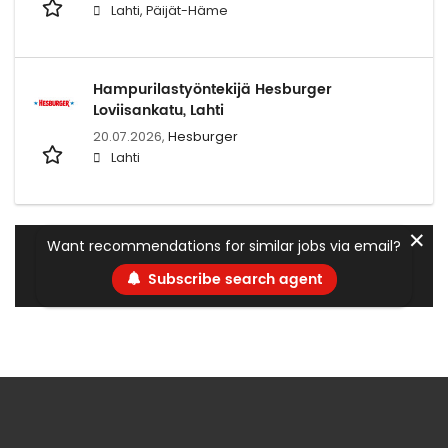
Lahti, Päijät-Häme
Hampurilastyöntekijä Hesburger
Loviisankatu, Lahti
20.07.2026,
Hesburger
Lahti
✕
Want recommendations for similar jobs via email?
Subscribe search agent