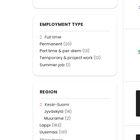
EMPLOYMENT TYPE
Full time
Permanent
(20)
Part time & per diem
(13)
Temporary & project work
(12)
Summer job
(1)
REGION
Keski-Suomi
Jyväskylä
(14)
Muurame
(2)
Lappi
(183)
Uusimaa
(131)
Show more