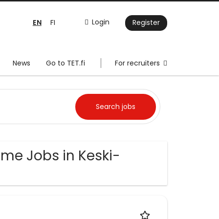
EN
Login
FI
Register
News
Go to TET.fi
For recruiters
ime Jobs in Keski-