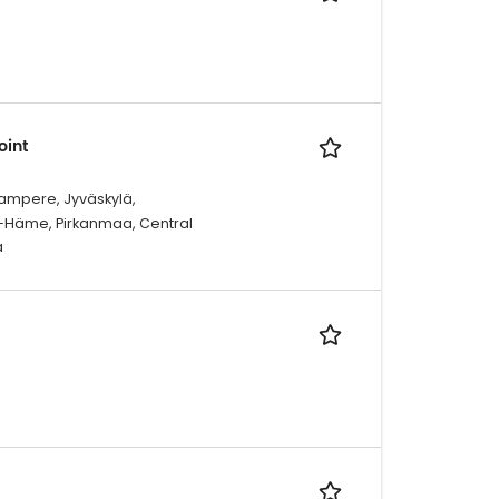
oint
Tampere, Jyväskylä,
a-Häme, Pirkanmaa, Central
a