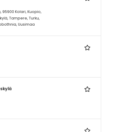
lä, 95900 Kolari, Kuopio,
kylä, Tampere, Turku,
robothnia, Uusimaa
äskylä