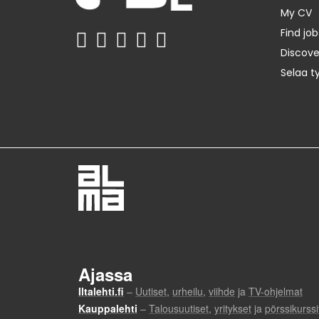
My CV
Find job
Discov
Selaa t