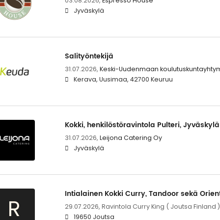
03.08.2026,
Espresso House
Jyväskylä
Salityöntekijä
31.07.2026,
Keski-Uudenmaan koulutuskuntayhty
Kerava, Uusimaa, 42700 Keuruu
Kokki, henkilöstöravintola Pulteri, Jyväskylä
31.07.2026,
Leijona Catering Oy
Jyväskylä
Intialainen Kokki Curry, Tandoor sekä Orien
R
29.07.2026,
Ravintola Curry King ( Joutsa Finland )
19650 Joutsa