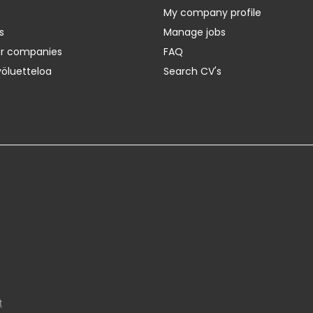
My company profile
s
Manage jobs
er companies
FAQ
yöluetteloa
Search CV's