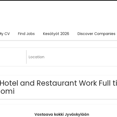
My CV
Find Jobs
Kesätyöt 2026
Discover Companies
 Hotel and Restaurant Work Full t
uomi
Vastaava kokki Jyväskylään