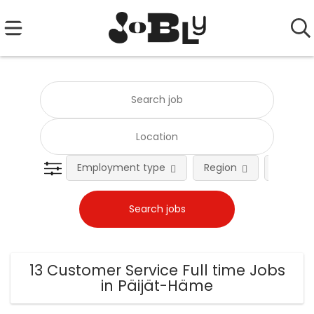
Employment type
Region
Occupat
13 Customer Service Full time Jobs
in Päijät-Häme