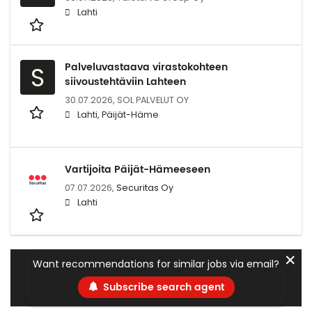
Lahti
Palveluvastaava virastokohteen
S
siivoustehtäviin Lahteen
30.07.2026,
SOL PALVELUT OY
Lahti, Päijät-Häme
Vartijoita Päijät-Hämeeseen
07.07.2026,
Securitas Oy
Lahti
✕
Want recommendations for similar jobs via email?
Subscribe search agent