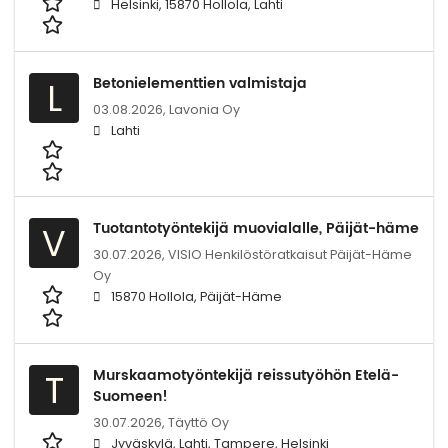
Helsinki, 15870 Hollola, Lahti
Betonielementtien valmistaja
L
03.08.2026,
Lavonia Oy
Lahti
Tuotantotyöntekijä muovialalle, Päijät-häme
V
30.07.2026,
VISIO Henkilöstöratkaisut Päijät-Häme
Oy
15870 Hollola, Päijät-Häme
Murskaamotyöntekijä reissutyöhön Etelä-
T
Suomeen!
30.07.2026,
Täyttö Oy
Jyväskylä, Lahti, Tampere, Helsinki