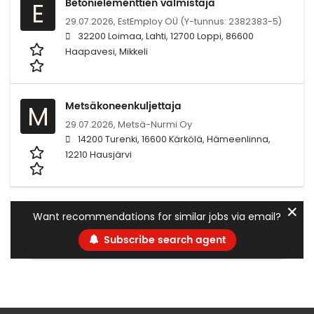
Betonielementtien valmistaja
E
29.07.2026,
EstEmploy OÜ (Y-tunnus: 2382383-5)
32200 Loimaa, Lahti, 12700 Loppi, 86600
Haapavesi, Mikkeli
Metsäkoneenkuljettaja
M
29.07.2026,
Metsä-Nurmi Oy
14200 Turenki, 16600 Kärkölä, Hämeenlinna,
12210 Hausjärvi
✕
Want recommendations for similar jobs via email?
Subscribe search agent