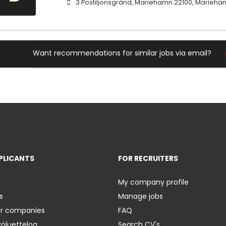
3 Postiljonsgränd, Mariehamn 22100, Marieha
Want recommendations for similar jobs via email?
PLICANTS
FOR RECRUITERS
My company profile
s
Manage jobs
er companies
FAQ
yöluetteloa
Search CV's