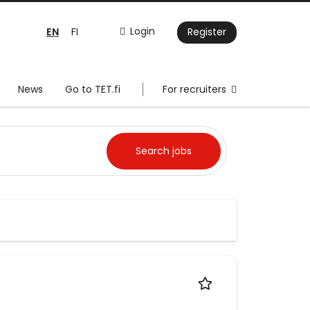
EN
Login
FI
Register
News
Go to TET.fi
For recruiters