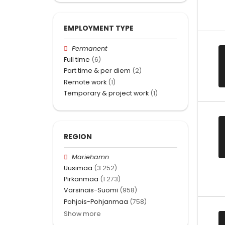
EMPLOYMENT TYPE
Permanent
Full time
(6)
Part time & per diem
(2)
Remote work
(1)
Temporary & project work
(1)
REGION
Mariehamn
Uusimaa
(3 252)
Pirkanmaa
(1 273)
Varsinais-Suomi
(958)
Pohjois-Pohjanmaa
(758)
Show more