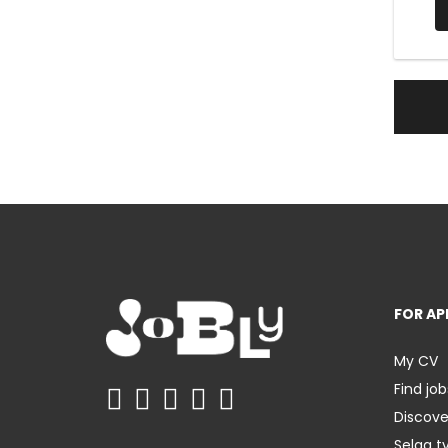
FOR AP
My CV
Find job
Discov
Selaa t