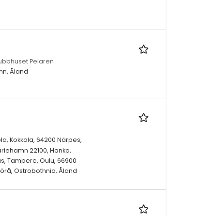
lubbhuset Pelaren
mn, Åland
la, Kokkola, 64200 Närpes,
ariehamn 22100, Hanko,
enäs, Tampere, Oulu, 66900
örå, Ostrobothnia, Åland