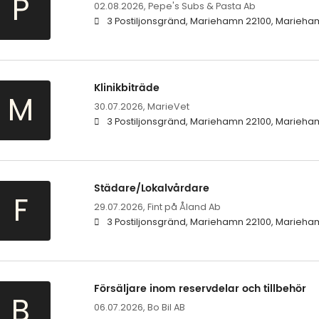
P
02.08.2026,
Pepe's Subs & Pasta Ab
3 Postiljonsgränd, Mariehamn 22100, Marieham
Klinikbiträde
M
30.07.2026,
MarieVet
3 Postiljonsgränd, Mariehamn 22100, Marieha
Städare/Lokalvårdare
F
29.07.2026,
Fint på Åland Ab
3 Postiljonsgränd, Mariehamn 22100, Marieha
Försäljare inom reservdelar och tillbehör
B
06.07.2026,
Bo Bil AB