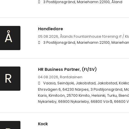
3 Postiljonsgränd, Mariehamn 22100, Åland
Handledare
Å
05.08.2026,
Ålands Fountainhouse förening rf / K
3 Postiljonsgränd, Mariehamn 22100, Marieha
HR Business Partner, (FI/SV)
R
04.08.2026,
Rantalainen
Vaasa, Seinäjoki, Jakobstad, Jakobstad, Kokko
Ehrsvägen 6, 64230 Närpes, 3 Postiljonsgränd, M
Karis, Kimitoön, 25700 Kimito, Helsinki, Turku, Ek
Nykarleby, 66900 Nykarleby, 66800 Vörå, 66600 V
Kock