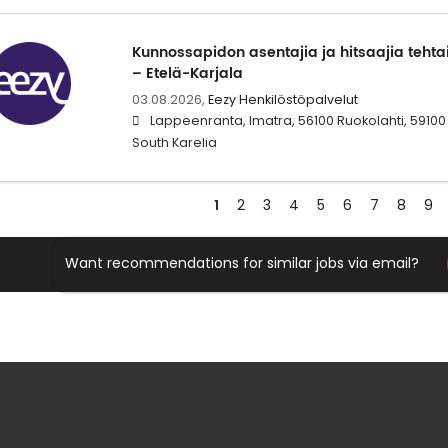
Kunnossapidon asentajia ja hitsaajia tehta
– Etelä-Karjala
03.08.2026,
Eezy Henkilöstöpalvelut
Lappeenranta, Imatra, 56100 Ruokolahti, 59100 
South Karelia
1
2
3
4
5
6
7
8
9
Want recommendations for similar jobs via email?