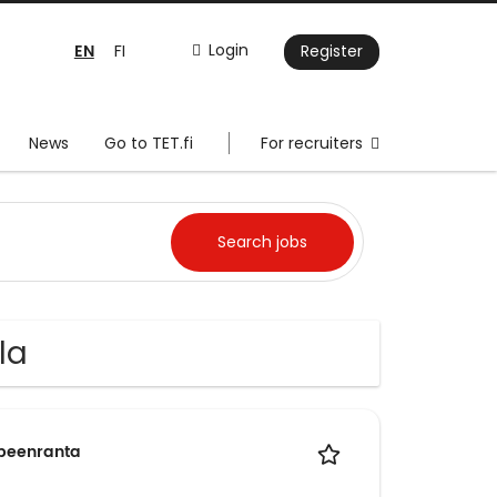
EN
Login
FI
Register
News
Go to TET.fi
For recruiters
la
ppeenranta