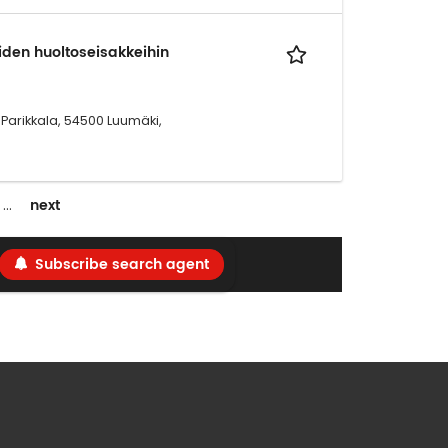
iden huoltoseisakkeihin
Parikkala, 54500 Luumäki,
next
…
Subscribe search agent