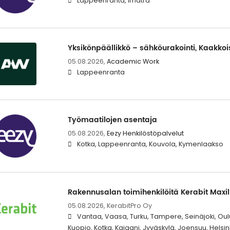
Lappeenranta, Imatra
Yksikönpäällikkö – sähköurakointi, Kaakko
05.08.2026,
Academic Work
Lappeenranta
Työmaatilojen asentaja
05.08.2026,
Eezy Henkilöstöpalvelut
Kotka, Lappeenranta, Kouvola, Kymenlaakso
Rakennusalan toimihenkilöitä Kerabit Maxil
05.08.2026,
KerabitPro Oy
Vantaa, Vaasa, Turku, Tampere, Seinäjoki, Oulu
Kuopio, Kotka, Kajaani, Jyväskylä, Joensuu, Helsin