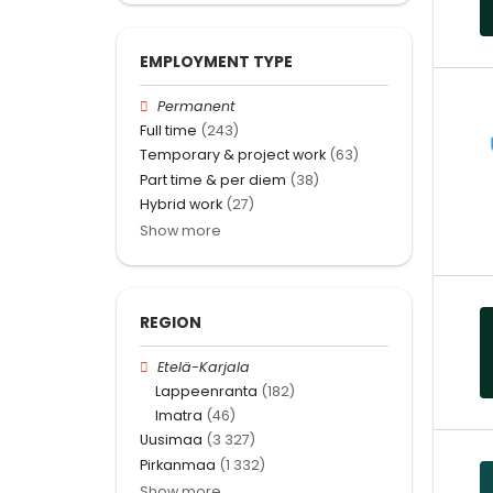
EMPLOYMENT TYPE
Permanent
Full time
(243)
Temporary & project work
(63)
Part time & per diem
(38)
Hybrid work
(27)
Show more
REGION
Etelä-Karjala
Lappeenranta
(182)
Imatra
(46)
Uusimaa
(3 327)
Pirkanmaa
(1 332)
Show more