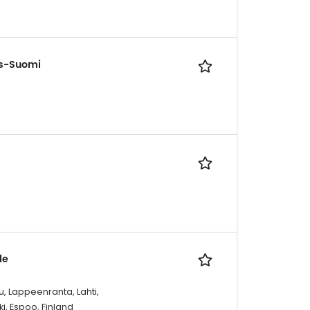
is-Suomi
le
, Lappeenranta, Lahti,
ki, Espoo, Finland