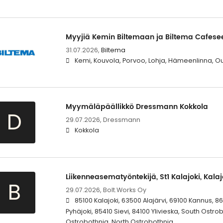
Myyjiä Kemin Biltemaan ja Biltema Cafese
31.07.2026,
Biltema
Kemi, Kouvola, Porvoo, Lohja, Hämeenlinna, Ou
Myymäläpäällikkö Dressmann Kokkola
D
29.07.2026,
Dressmann
Kokkola
Liikenneasematyöntekijä, St1 Kalajoki, Kalaj
B
29.07.2026,
Bolt.Works Oy
85100 Kalajoki, 63500 Alajärvi, 69100 Kannus, 86
Pyhäjoki, 85410 Sievi, 84100 Ylivieska, South Ostro
Ostrobothnia, North Ostrobothnia