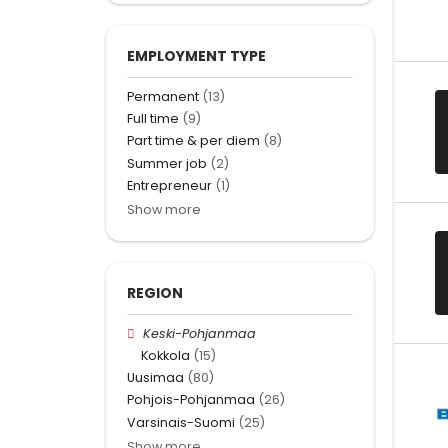
EMPLOYMENT TYPE
Permanent
(13)
Full time
(9)
Part time & per diem
(8)
Summer job
(2)
Entrepreneur
(1)
Show more
REGION
Keski-Pohjanmaa
Kokkola
(15)
Uusimaa
(80)
Pohjois-Pohjanmaa
(26)
Varsinais-Suomi
(25)
Show more