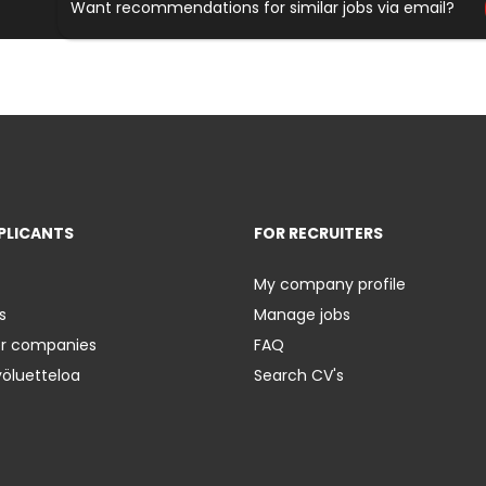
Want recommendations for similar jobs via email?
PLICANTS
FOR RECRUITERS
My company profile
s
Manage jobs
er companies
FAQ
yöluetteloa
Search CV's