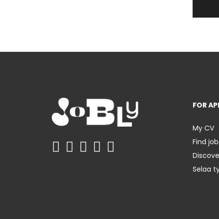
FOR AP
My CV
Find job
Discov
Selaa t