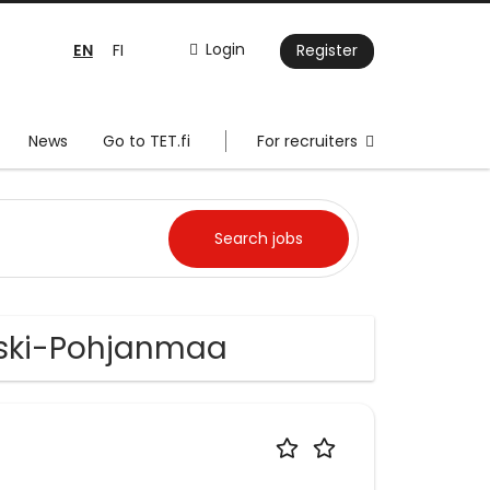
EN
Login
FI
Register
News
Go to TET.fi
For recruiters
Keski-Pohjanmaa