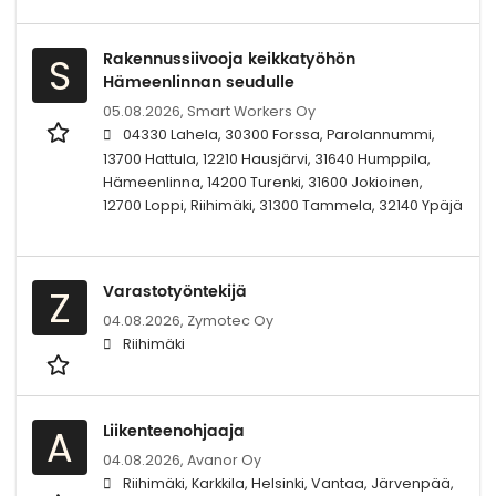
Rakennussiivooja keikkatyöhön
S
Hämeenlinnan seudulle
05.08.2026,
Smart Workers Oy
04330 Lahela, 30300 Forssa, Parolannummi,
13700 Hattula, 12210 Hausjärvi, 31640 Humppila,
Hämeenlinna, 14200 Turenki, 31600 Jokioinen,
12700 Loppi, Riihimäki, 31300 Tammela, 32140 Ypäjä
Varastotyöntekijä
Z
04.08.2026,
Zymotec Oy
Riihimäki
Liikenteenohjaaja
A
04.08.2026,
Avanor Oy
Riihimäki, Karkkila, Helsinki, Vantaa, Järvenpää,