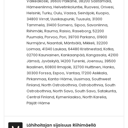
Valkeakoski, 36600 Pälkäne, 38200 Sastamala,
Hämeenlinna, Helvetinkoluntie, Ruovesi, Orivesi,
Helsinki, Turku, Oulu, Vaasa, Seinäjoki, Kuopio,
34800 Virrat, Uusikaupunki, Tuusula, 31300
Tammela, 31400 Somero, Sipoo, Savonlinna,
Riihimäki, Rauma, Raisio, Raseborg, 52200
Puumala, Porvoo, Pori, 39700 Parkano, 01900
Nurmijärvi, Naantali, Mäntsälä, Mikkeli, 32200
Loimaa, 41340 Laukaa, 64480 Kristinestad, Kotka,
02700 Kauniainen, Kankaanpää, Kangasala, 42100
Jämsä, Jyväskylä, 14200 Turenki, Joensuu, 39500
Ikaalinen, 60800 Ilmajoki, 32700 Huittinen, Hanko,
30300 Forssa, Espoo, Vantaa, 17200 Asikkala,
Pirkanmaa, Kanta-Häme, Uusimaa, Southwest
Finland, North Ostrobothnia, Ostrobothnia, South
Ostrobothnia, North Savo, South Savo, Satakunta,
Central Finland, Kymenlaakso, North Karelia,
Päijät-Häme
Lähihoitajan sijaisuus Riihimäellä