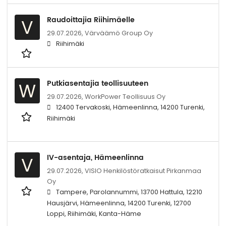
Raudoittajia Riihimäelle
V
29.07.2026,
Värväämö Group Oy
Riihimäki
Putkiasentajia teollisuuteen
W
29.07.2026,
WorkPower Teollisuus Oy
12400 Tervakoski, Hämeenlinna, 14200 Turenki,
Riihimäki
IV-asentaja, Hämeenlinna
V
29.07.2026,
VISIO Henkilöstöratkaisut Pirkanmaa
Oy
Tampere, Parolannummi, 13700 Hattula, 12210
Hausjärvi, Hämeenlinna, 14200 Turenki, 12700
Loppi, Riihimäki, Kanta-Häme