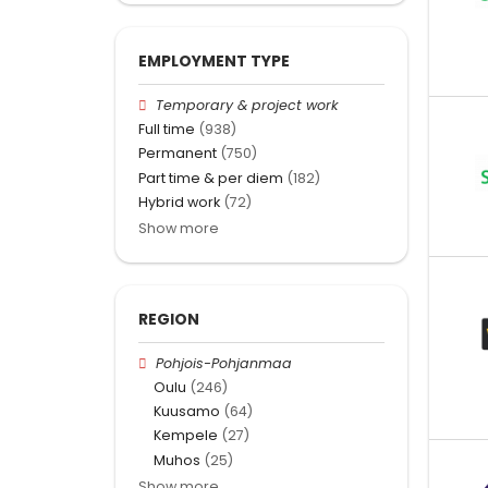
EMPLOYMENT TYPE
Temporary & project work
Full time
(938)
Permanent
(750)
Part time & per diem
(182)
Hybrid work
(72)
Show more
REGION
Pohjois-Pohjanmaa
Oulu
(246)
Kuusamo
(64)
Kempele
(27)
Muhos
(25)
Show more