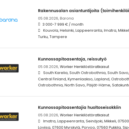
Rakennusalan asiantuntijoita (toimihenkilö
05.08.2026,
Barona
3 000-7 999 € / month
Kouvola, Helsinki, Lappeenranta, Imatra, Mikkeli
Turku, Tampere
Kunnossapitoasentaja, reissutyö
05.08.2026,
Worker Henkilöstöratkaisut
South Karelia, South Ostrobothnia, South Sav
Central Finland, Kymenlaakso, Lapland, Ostrobothn
Ostrobothnia, North Savo, Päijät-Häme, Satakun
Kunnossapitoasentajia huoltoseisokkiin
05.08.2026,
Worker Henkilöstöratkaisut
Imatra, Lappeenranta, Seinäjoki, Mikkeli, 07500 
Loviisa, 07600 Myrskylä, Porvoo, 07560 Pukkila, S