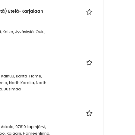
itä) Etelä-Karjalaan
, Kotka, Jyväskylä, Oulu,
o, Kainuu, Kanta-Häme,
ia, North Karelia, North
ta, Uusimaa
Askola, 07810 Lapinjärvi,
ipoo, Kajaani, Hämeenlinna,