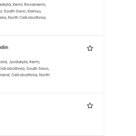
äskylä, Kemi, Rovaniemi,
a, South Savo, Kainuu,
elia, North Ostrobothnia,
tiin
kola, Jyväskylä, Kemi,
 Ostrobothnia, South Savo,
pland, Ostrobothnia, North