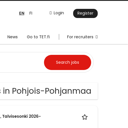
EN
Login
FI
Register
News
Go to TET.fi
For recruiters
s in Pohjois-Pohjanmaa
, Talvisesonki 2026-