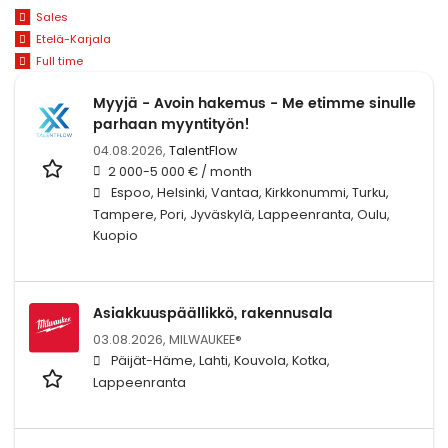
Sales
Etelä-Karjala
Full time
Myyjä - Avoin hakemus - Me etimme sinulle
parhaan myyntityön!
04.08.2026,
TalentFlow
2 000-5 000 € / month
Espoo, Helsinki, Vantaa, Kirkkonummi, Turku,
Tampere, Pori, Jyväskylä, Lappeenranta, Oulu,
Kuopio
Asiakkuuspäällikkö, rakennusala
03.08.2026,
MILWAUKEE®
Päijät-Häme, Lahti, Kouvola, Kotka,
Lappeenranta