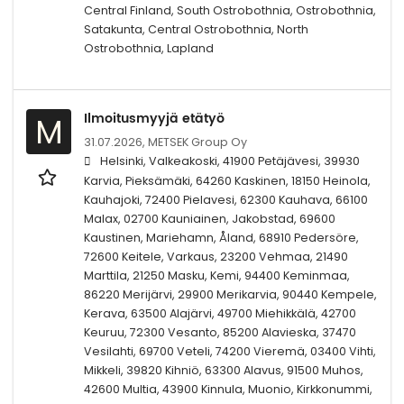
Central Finland, South Ostrobothnia, Ostrobothnia,
Satakunta, Central Ostrobothnia, North
Ostrobothnia, Lapland
Ilmoitusmyyjä etätyö
M
31.07.2026,
METSEK Group Oy
Helsinki, Valkeakoski, 41900 Petäjävesi, 39930
Karvia, Pieksämäki, 64260 Kaskinen, 18150 Heinola,
Kauhajoki, 72400 Pielavesi, 62300 Kauhava, 66100
Malax, 02700 Kauniainen, Jakobstad, 69600
Kaustinen, Mariehamn, Åland, 68910 Pedersöre,
72600 Keitele, Varkaus, 23200 Vehmaa, 21490
Marttila, 21250 Masku, Kemi, 94400 Keminmaa,
86220 Merijärvi, 29900 Merikarvia, 90440 Kempele,
Kerava, 63500 Alajärvi, 49700 Miehikkälä, 42700
Keuruu, 72300 Vesanto, 85200 Alavieska, 37470
Vesilahti, 69700 Veteli, 74200 Vieremä, 03400 Vihti,
Mikkeli, 39820 Kihniö, 63300 Alavus, 91500 Muhos,
42600 Multia, 43900 Kinnula, Muonio, Kirkkonummi,