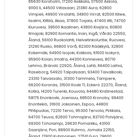
65630 Korsholm, 17200 Asikkala, 07500 Askola,
91100 Ii, 44500 Viitasaari, 21380 Aura, 62800
Vimpeli, 49900 Virolahti, 34800 Virrat, 82500 Kitee,
Iisalmi, Kittilä, Akaa, 37800 Toijala, 47400 Iitti, 74700
Kiuruvesi, 39500 Ikaalinen, 43800 Kivijärvi, 60800
Ilmajoki, 82900 Ilomantsi, Inari, Ingå, Vårdö 22550,
Åland, 56100 Ruokolahti, Helvetinkoluntie, Ruovesi,
21290 Rusko, 66800 Vörå, 82300 Rääkkylä, 32800
Kokemäki, 64900 Isojoki, Kokkola, 61500 Isokyrö,
95900 Kolari, Imatra, 44300 Konnevesi, 80710
Lehmo, Brändö 22920, Åland, Lahti, 66400 Laihia,
Raseborg, 54920 Taipalsaari, 93400 Taivalkoski,
23310 Taivassalo, 31300 Tammela, Tampere,
66200 Korsnäs, 31500 Koski Tl, Eckerö 22270, Åland,
Kotka, 14200 Turenki, Kouvola, 64480 Kristinestad,
58175 Enonkoski, Joensuu, 68500 Kronoby, 99400
Enontekiö, 31600 Jokioinen, Espoo, 44800
Pihtipudas, 72210 Tervo, 95300 Tervola, Pirkkala,
64700 Teuva, 82600 Tohmajärvi, 83700 Polvijärvi,
69300 Toholampi, 29630 Pomarkku, 43100
Saarijärvi, Pori, 88900 Kuhmo, Jomala 22150,
Åland, 17800 Kuhmoinen, 27510 Eura, 79600