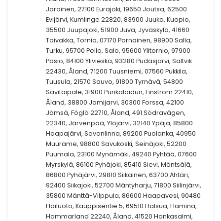
Joroinen, 27100 Eurajoki, 19650 Joutsa, 62500
Evijärvi, Kumlinge 22820, 83900 Juuka, Kuopio,
35500 Juupajoki, 51900 Juva, Jyväskylä, 41660
Toivakka, Tornio, 07170 Pornainen, 98900 Salla,
Turku, 95700 Pello, Salo, 95600 Ylitornio, 97900
Posio, 84100 Ylivieska, 93280 Pudasjärvi, Saltvik
22430, Åland, 71200 Tuusniemi, 07560 Pukkila,
Tuusula, 21570 Sauvo, 91800 Tyrnävä, 54800
Savitaipale, 31900 Punkalaidun, Finström 22410,
Åland, 38800 Jamijarvi, 30300 Forssa, 42100
Jämsä, Föglö 22710, Åland, 491 Södravägen,
22340, Järvenpää, Ylöjärvi, 32140 Ypäjä, 85800
Haapajärvi, Savonlinna, 89200 Puolanka, 40950
Muurame, 98800 Savukoski, Seinäjoki, 52200
Puumala, 23100 Mynämäki, 49240 Pyhtää, 07600
Myrskylä, 86100 Pyhäjoki, 85410 Sievi, Mäntsälä,
86800 Pyhäjärvi, 29810 Siikainen, 63700 Ähtäri,
92400 Siikajoki, 52700 Mäntyharju, 71800 Siilinjärvi,
35800 Mänttä-Vilppula, 86600 Haapavesi, 90480
Hailuoto, Kauppisentie 5, 69510 Halsua, Hamina,
Hammarland 22240, Åland, 41520 Hankasalmi,