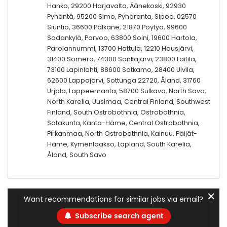
Hanko, 29200 Harjavalta, Äänekoski, 92930
Pyhäntä, 95200 Simo, Pyhäranta, Sipoo, 02570
Siuntio, 36600 Pälkäne, 21870 Pöytyä, 99600
Sodankylä, Porvoo, 63800 Soini, 19600 Hartola,
Parolannummi, 13700 Hattula, 12210 Hausjärvi,
31400 Somero, 74300 Sonkajärvi, 23800 Laitila,
73100 Lapinlahti, 88600 Sotkamo, 28400 Ulvila,
62600 Lappajärvi, Sottunga 22720, Åland, 31760
Urjala, Lappeenranta, 58700 Sulkava, North Savo,
North Karelia, Uusimaa, Central Finland, Southwest
Finland, South Ostrobothnia, Ostrobothnia,
Satakunta, Kanta-Häme, Central Ostrobothnia,
Pirkanmaa, North Ostrobothnia, Kainuu, Päijät-
Häme, Kymenlaakso, Lapland, South Karelia,
Åland, South Savo
✕
Want recommendations for similar jobs via email?
Subscribe search agent