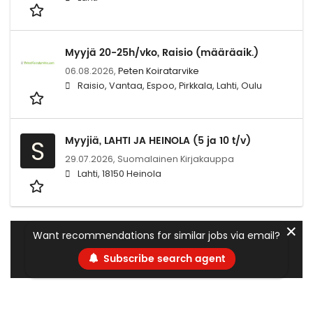
Myyjä 20-25h/vko, Raisio (määräaik.)
06.08.2026,
Peten Koiratarvike
Raisio, Vantaa, Espoo, Pirkkala, Lahti, Oulu
Myyjiä, LAHTI JA HEINOLA (5 ja 10 t/v)
S
29.07.2026,
Suomalainen Kirjakauppa
Lahti, 18150 Heinola
✕
Want recommendations for similar jobs via email?
Subscribe search agent