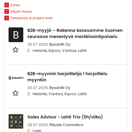
Sales
Päijät-Häme
Temporary & project work
B2B-myyjä – Rakenna kanssamme Suomen
B
seuraava menestyvä markkinointipalvelu
30.07.2026,
Bysantti Oy
Helsinki, Espoo, Vantaa, Lahti
B2B-myynnin harjoittelija l harjoittelu
myyntiin
30.07.2026,
Bysantti Oy
Helsinki, Vantaa, Espoo, Lahti
Sales Advisor - Lahti Trio (5h/viiko)
28.07.2026,
Rituals Cosmetics
Lahti