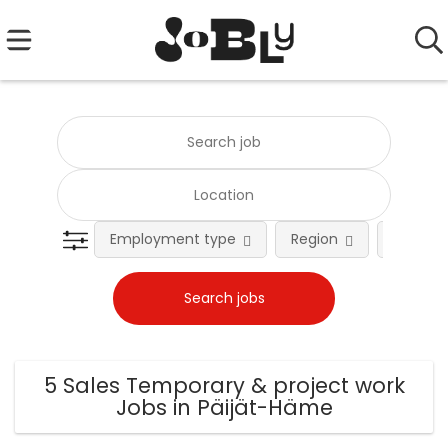
Employment type
Region
Occupat
5 Sales Temporary & project work
Jobs in Päijät-Häme