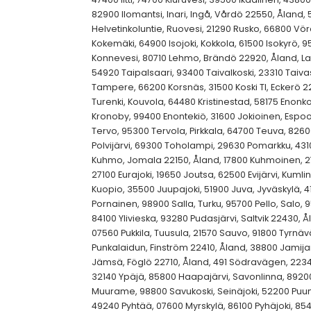
82900 Ilomantsi, Inari, Ingå, Vårdö 22550, Åland, 
Helvetinkoluntie, Ruovesi, 21290 Rusko, 66800 Vö
Kokemäki, 64900 Isojoki, Kokkola, 61500 Isokyrö, 9
Konnevesi, 80710 Lehmo, Brändö 22920, Åland, Lah
54920 Taipalsaari, 93400 Taivalkoski, 23310 Taiv
Tampere, 66200 Korsnäs, 31500 Koski Tl, Eckerö 22
Turenki, Kouvola, 64480 Kristinestad, 58175 Enonk
Kronoby, 99400 Enontekiö, 31600 Jokioinen, Espoo
Tervo, 95300 Tervola, Pirkkala, 64700 Teuva, 826
Polvijärvi, 69300 Toholampi, 29630 Pomarkku, 4310
Kuhmo, Jomala 22150, Åland, 17800 Kuhmoinen, 27
27100 Eurajoki, 19650 Joutsa, 62500 Evijärvi, Kuml
Kuopio, 35500 Juupajoki, 51900 Juva, Jyväskylä, 4
Pornainen, 98900 Salla, Turku, 95700 Pello, Salo, 9
84100 Ylivieska, 93280 Pudasjärvi, Saltvik 22430, 
07560 Pukkila, Tuusula, 21570 Sauvo, 91800 Tyrnäv
Punkalaidun, Finström 22410, Åland, 38800 Jamijar
Jämsä, Föglö 22710, Åland, 491 Södravägen, 22340
32140 Ypäjä, 85800 Haapajärvi, Savonlinna, 8920
Muurame, 98800 Savukoski, Seinäjoki, 52200 Puu
49240 Pyhtää, 07600 Myrskylä, 86100 Pyhäjoki, 854