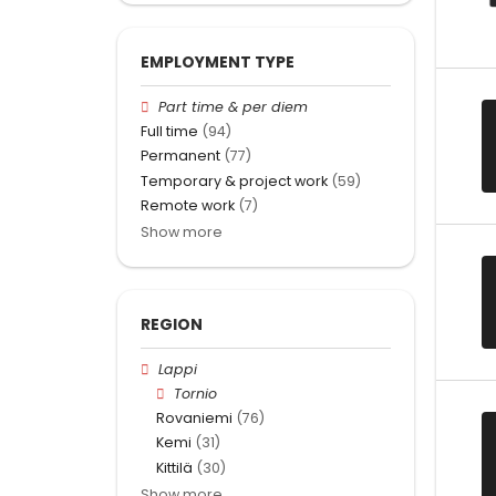
EMPLOYMENT TYPE
Part time & per diem
Full time
(94)
Permanent
(77)
Temporary & project work
(59)
Remote work
(7)
Show more
REGION
Lappi
Tornio
Rovaniemi
(76)
Kemi
(31)
Kittilä
(30)
Show more