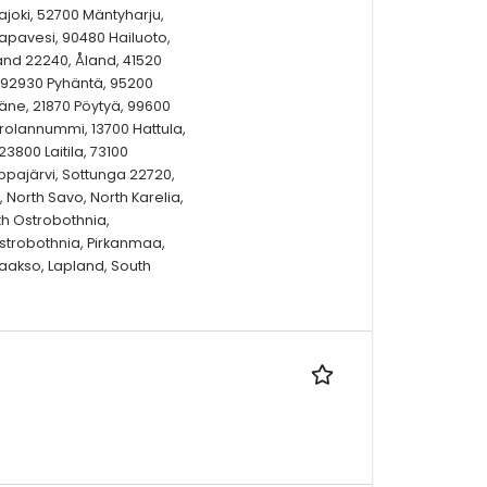
kajoki, 52700 Mäntyharju,
aapavesi, 90480 Hailuoto,
nd 22240, Åland, 41520
 92930 Pyhäntä, 95200
käne, 21870 Pöytyä, 99600
arolannummi, 13700 Hattula,
3800 Laitila, 73100
ppajärvi, Sottunga 22720,
 North Savo, North Karelia,
th Ostrobothnia,
strobothnia, Pirkanmaa,
aakso, Lapland, South