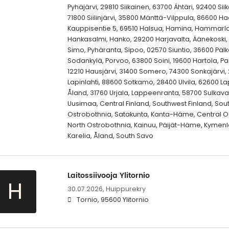
Pyhäjärvi, 29810 Siikainen, 63700 Ähtäri, 92400 Sii
71800 Siilinjärvi, 35800 Mänttä-Vilppula, 86600 H
Kauppisentie 5, 69510 Halsua, Hamina, Hammarla
Hankasalmi, Hanko, 29200 Harjavalta, Äänekoski,
Simo, Pyhäranta, Sipoo, 02570 Siuntio, 36600 Päl
Sodankylä, Porvoo, 63800 Soini, 19600 Hartola, P
12210 Hausjärvi, 31400 Somero, 74300 Sonkajärvi, 2
Lapinlahti, 88600 Sotkamo, 28400 Ulvila, 62600 La
Åland, 31760 Urjala, Lappeenranta, 58700 Sulkava,
Uusimaa, Central Finland, Southwest Finland, Sou
Ostrobothnia, Satakunta, Kanta-Häme, Central O
North Ostrobothnia, Kainuu, Päijät-Häme, Kymenl
Karelia, Åland, South Savo
Laitossiivooja Ylitornio
H
30.07.2026,
Huippurekry
Tornio, 95600 Ylitornio