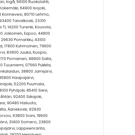
ari, Ingå, 56100 Ruokolahti,
Kokemäki, 64900 Isojoki,
00 Konnevesi, 80710 Lehmo,
93400 Taivalkoski, 23310
Tl, 14200 Turenki, Kouvola,
00 Jokioinen, Espoo, 44800
i, 29630 Pomarkku, 43100
nd, 17800 Kuhmoinen, 79600
ärvi, 83900 Juuka, Kuopio,
7170 Pornainen, 98900 Salla,
00 Tuusniemi, 07560 Pukkila,
unkalaidun, 38800 Jamijarvi,
 85800 Haapajärvi,
näjoki, 52200 Puumala,
00 Pyhäjoki, 85410 Sievi,
htäri, 92400 Siikajoki,
esi, 90480 Hailuoto,
lta, Äänekoski, 92930
orvoo, 63800 Soini, 19600
järvi, 31400 Somero, 23800
appajärvi, Lappeenranta,
ntali, 79700 Heinävesi,