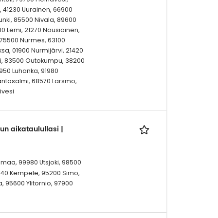
a, 41230 Uurainen, 66900
unki, 85500 Nivala, 89600
0 Lemi, 21270 Nousiainen,
 75500 Nurmes, 63100
eksa, 01900 Nurmijärvi, 21420
eri, 83500 Outokumpu, 38200
9950 Luhanka, 91980
Rantasalmi, 68570 Larsmo,
ivesi
un aikataulullasi |
inmaa, 99980 Utsjoki, 98500
0440 Kempele, 95200 Simo,
a, 95600 Ylitornio, 97900