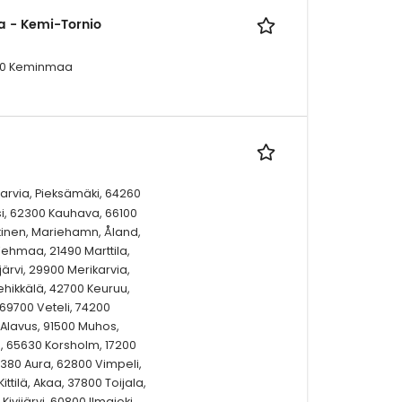
a - Kemi-Tornio
400 Keminmaa
Karvia, Pieksämäki, 64260
si, 62300 Kauhava, 66100
tinen, Mariehamn, Åland,
ehmaa, 21490 Marttila,
rvi, 29900 Merikarvia,
hikkälä, 42700 Keuruu,
69700 Veteli, 74200
 Alavus, 91500 Muhos,
i, 65630 Korsholm, 17200
21380 Aura, 62800 Vimpeli,
ittilä, Akaa, 37800 Toijala,
Kivijärvi, 60800 Ilmajoki,