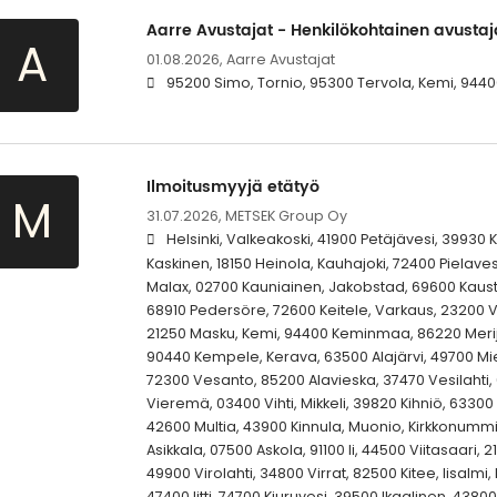
Aarre Avustajat - Henkilökohtainen avustaj
A
01.08.2026,
Aarre Avustajat
95200 Simo, Tornio, 95300 Tervola, Kemi, 94
Ilmoitusmyyjä etätyö
M
31.07.2026,
METSEK Group Oy
Helsinki, Valkeakoski, 41900 Petäjävesi, 39930 
Kaskinen, 18150 Heinola, Kauhajoki, 72400 Pielave
Malax, 02700 Kauniainen, Jakobstad, 69600 Kaus
68910 Pedersöre, 72600 Keitele, Varkaus, 23200 V
21250 Masku, Kemi, 94400 Keminmaa, 86220 Merijä
90440 Kempele, Kerava, 63500 Alajärvi, 49700 Mie
72300 Vesanto, 85200 Alavieska, 37470 Vesilahti, 
Vieremä, 03400 Vihti, Mikkeli, 39820 Kihniö, 63300
42600 Multia, 43900 Kinnula, Muonio, Kirkkonumm
Asikkala, 07500 Askola, 91100 Ii, 44500 Viitasaari, 
49900 Virolahti, 34800 Virrat, 82500 Kitee, Iisalmi, K
47400 Iitti, 74700 Kiuruvesi, 39500 Ikaalinen, 43800 