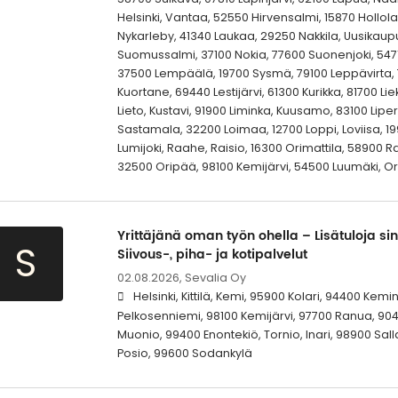
Helsinki, Vantaa, 52550 Hirvensalmi, 15870 Hollol
Nykarleby, 41340 Laukaa, 29250 Nakkila, Uusikaup
Suomussalmi, 37100 Nokia, 77600 Suonenjoki, 5471
37500 Lempäälä, 19700 Sysmä, 79100 Leppävirta,
Kuortane, 69440 Lestijärvi, 61300 Kurikka, 81700 Li
Lieto, Kustavi, 91900 Liminka, Kuusamo, 83100 Lip
Sastamala, 32200 Loimaa, 12700 Loppi, Loviisa, 1
Lumijoki, Raahe, Raisio, 16300 Orimattila, 58900 
32500 Oripää, 98100 Kemijärvi, 54500 Luumäki, Or
Yrittäjänä oman työn ohella – Lisätuloja sin
S
Siivous-, piha- ja kotipalvelut
02.08.2026,
Sevalia Oy
Helsinki, Kittilä, Kemi, 95900 Kolari, 94400 Kem
Pelkosenniemi, 98100 Kemijärvi, 97700 Ranua, 9
Muonio, 99400 Enontekiö, Tornio, Inari, 98900 Sall
Posio, 99600 Sodankylä