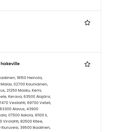
 hakeville
askinen, 18150 Heinola,
 Malax, 02700 Kauniainen,
us, 21250 Masku, Kemi,
e, Kerava, 63500 Alajärvi,
70 Vesilahti, 69700 Veteli,
, 63300 Alavus, 43900
la, 07500 Askola, 91100 Ii,
 Virolahti, 82500 Kitee,
00 Kiuruvesi, 39500 Ikaalinen,