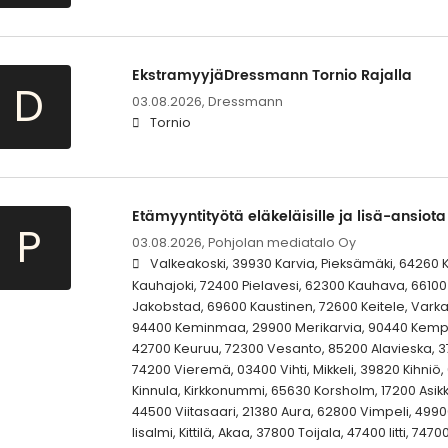
EkstramyyjäDressmann Tornio Rajalla
D
03.08.2026,
Dressmann
Tornio
Etämyyntityötä eläkeläisille ja lisä-ansiota
P
03.08.2026,
Pohjolan mediatalo Oy
Valkeakoski, 39930 Karvia, Pieksämäki, 64260 K
Kauhajoki, 72400 Pielavesi, 62300 Kauhava, 66100
Jakobstad, 69600 Kaustinen, 72600 Keitele, Varka
94400 Keminmaa, 29900 Merikarvia, 90440 Kempel
42700 Keuruu, 72300 Vesanto, 85200 Alavieska, 374
74200 Vieremä, 03400 Vihti, Mikkeli, 39820 Kihniö
Kinnula, Kirkkonummi, 65630 Korsholm, 17200 Asikka
44500 Viitasaari, 21380 Aura, 62800 Vimpeli, 49900
Iisalmi, Kittilä, Akaa, 37800 Toijala, 47400 Iitti, 747