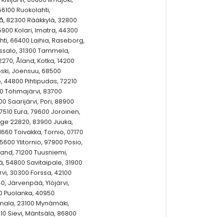
56100 Ruokolahti,
rå, 82300 Rääkkylä, 32800
5900 Kolari, Imatra, 44300
ti, 66400 Laihia, Raseborg,
assalo, 31300 Tammela,
270, Åland, Kotka, 14200
oski, Joensuu, 68500
, 44800 Pihtipudas, 72210
00 Tohmajärvi, 83700
0 Saarijärvi, Pori, 88900
510 Eura, 79600 Joroinen,
inge 22820, 83900 Juuka,
1660 Toivakka, Tornio, 07170
5600 Ylitornio, 97900 Posio,
Åland, 71200 Tuusniemi,
ä, 54800 Savitaipale, 31900
vi, 30300 Forssa, 42100
, Järvenpää, Ylöjärvi,
0 Puolanka, 40950
mala, 23100 Mynämäki,
10 Sievi, Mäntsälä, 86800