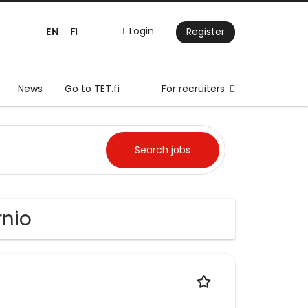
EN
Login
FI
Register
News
Go to TET.fi
For recruiters
rnio