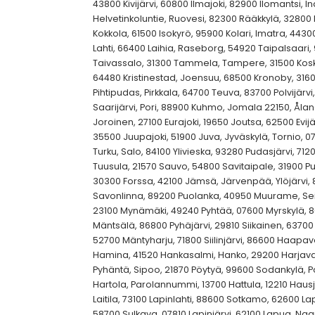
43800 Kivijärvi, 60800 Ilmajoki, 82900 Ilomantsi, In
Helvetinkoluntie, Ruovesi, 82300 Rääkkylä, 32800 
Kokkola, 61500 Isokyrö, 95900 Kolari, Imatra, 443
Lahti, 66400 Laihia, Raseborg, 54920 Taipalsaari, 
Taivassalo, 31300 Tammela, Tampere, 31500 Koski 
64480 Kristinestad, Joensuu, 68500 Kronoby, 316
Pihtipudas, Pirkkala, 64700 Teuva, 83700 Polvijärv
Saarijärvi, Pori, 88900 Kuhmo, Jomala 22150, Åla
Joroinen, 27100 Eurajoki, 19650 Joutsa, 62500 Evij
35500 Juupajoki, 51900 Juva, Jyväskylä, Tornio, 0
Turku, Salo, 84100 Ylivieska, 93280 Pudasjärvi, 712
Tuusula, 21570 Sauvo, 54800 Savitaipale, 31900 P
30300 Forssa, 42100 Jämsä, Järvenpää, Ylöjärvi,
Savonlinna, 89200 Puolanka, 40950 Muurame, Sei
23100 Mynämäki, 49240 Pyhtää, 07600 Myrskylä, 861
Mäntsälä, 86800 Pyhäjärvi, 29810 Siikainen, 63700 Ä
52700 Mäntyharju, 71800 Siilinjärvi, 86600 Haapav
Hamina, 41520 Hankasalmi, Hanko, 29200 Harjava
Pyhäntä, Sipoo, 21870 Pöytyä, 99600 Sodankylä, P
Hartola, Parolannummi, 13700 Hattula, 12210 Haus
Laitila, 73100 Lapinlahti, 88600 Sotkamo, 62600 L
58700 Sulkava, 07810 Lapinjärvi, 62100 Lapua, Naa