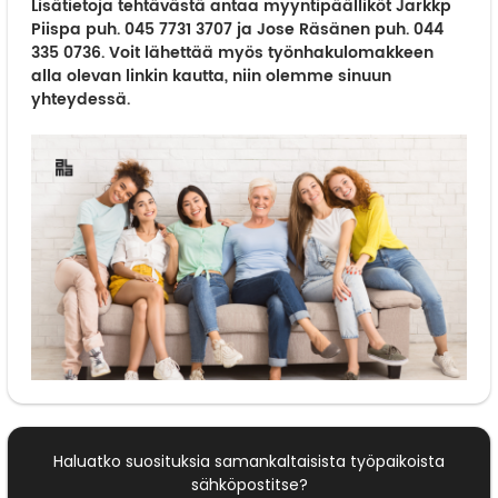
Lisätietoja tehtävästä antaa myyntipäälliköt Jarkkp
Piispa puh. 045 7731 3707 ja Jose Räsänen puh. 044
335 0736. Voit lähettää myös työnhakulomakkeen
alla olevan linkin kautta, niin olemme sinuun
yhteydessä.
Haluatko suosituksia samankaltaisista työpaikoista
sähköpostitse?