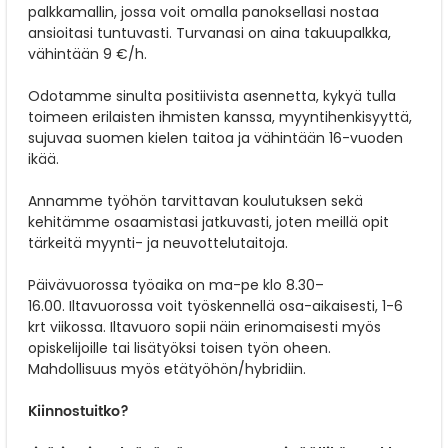
palkkamallin, jossa voit omalla panoksellasi nostaa
ansioitasi tuntuvasti. Turvanasi on aina takuupalkka,
vähintään 9 €/h.
Odotamme sinulta positiivista asennetta, kykyä tulla
toimeen erilaisten ihmisten kanssa, myyntihenkisyyttä,
sujuvaa suomen kielen taitoa ja vähintään 16-vuoden
ikää.
Annamme työhön tarvittavan koulutuksen sekä
kehitämme osaamistasi jatkuvasti, joten meillä opit
tärkeitä myynti- ja neuvottelutaitoja.
Päivävuorossa työaika on ma-pe klo 8.30–
16.00. Iltavuorossa voit työskennellä osa-aikaisesti, 1-6
krt viikossa. Iltavuoro sopii näin erinomaisesti myös
opiskelijoille tai lisätyöksi toisen työn oheen.
Mahdollisuus myös etätyöhön/hybridiin.
Kiinnostuitko?