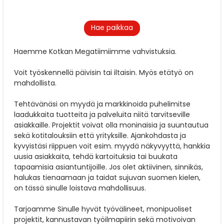
Hae paikkaa
Haemme Kotkan Megatiimiimme vahvistuksia.
Voit työskennellä päivisin tai iltaisin. Myös etätyö on
mahdollista.
Tehtävänäsi on myydä ja markkinoida puhelimitse
laadukkaita tuotteita ja palveluita niitä tarvitseville
asiakkaille. Projektit voivat olla moninaisia ja suuntautua
sekä kotitalouksiin että yrityksille. Ajankohdasta ja
kyvyistäsi riippuen voit esim. myydä näkyvyyttä, hankkia
uusia asiakkaita, tehdä kartoituksia tai buukata
tapaamisia asiantuntijoille. Jos olet aktiivinen, sinnikäs,
halukas tienaamaan ja taidat sujuvan suomen kielen,
on tässä sinulle loistava mahdollisuus.
Tarjoamme Sinulle hyvät työvälineet, monipuoliset
projektit, kannustavan työilmapiirin sekä motivoivan