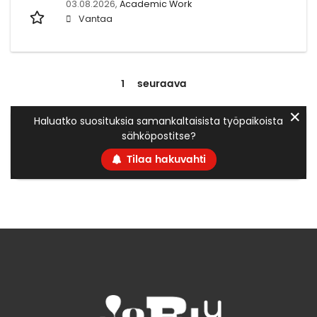
03.08.2026,
Academic Work
Vantaa
1
seuraava
✕
Haluatko suosituksia samankaltaisista työpaikoista
sähköpostitse?
Tilaa hakuvahti