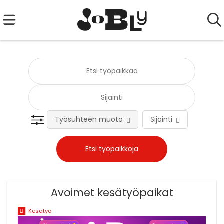
Työsuhteen muoto
Sijainti
Tehtä
Avoimet kesätyöpaikat
Kesätyö