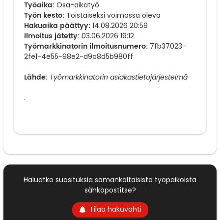
Työaika:
Osa-aikatyö
Työn kesto:
Toistaiseksi voimassa oleva
Hakuaika päättyy:
14.08.2026 20:59
Ilmoitus jätetty:
03.06.2026 19:12
Työmarkkinatorin ilmoitusnumero:
7fb37023-
2fe1-4e55-98e2-d9a8d5b980ff
Lähde:
Työmarkkinatorin asiakastietojärjestelmä
.
Haluatko suosituksia samankaltaisista työpaikoista
sähköpostitse?
Tilaa hakuvahti