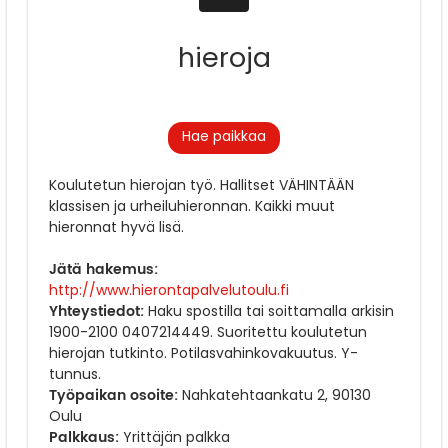
hieroja
Hae paikkaa
Koulutetun hierojan työ. Hallitset VÄHINTÄÄN
klassisen ja urheiluhieronnan. Kaikki muut
hieronnat hyvä lisä.
Jätä hakemus:
http://www.hierontapalvelutoulu.fi
Yhteystiedot:
Haku spostilla tai soittamalla arkisin
1900-2100 0407214449. Suoritettu koulutetun
hierojan tutkinto. Potilasvahinkovakuutus. Y-
tunnus.
Työpaikan osoite:
Nahkatehtaankatu 2, 90130
Oulu
Palkkaus:
Yrittäjän palkka