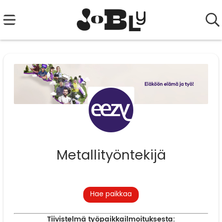
Metallityöntekijä
Hae paikkaa
Tiivistelmä työpaikkailmoituksesta: