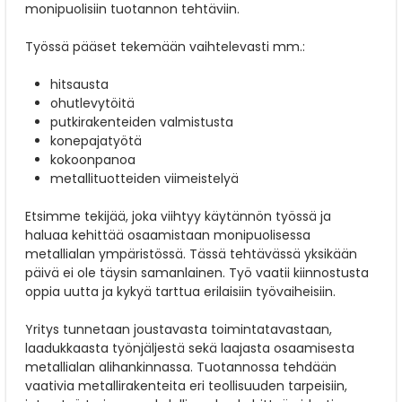
monipuolisiin tuotannon tehtäviin.
Työssä pääset tekemään vaihtelevasti mm.:
hitsausta
ohutlevytöitä
putkirakenteiden valmistusta
konepajatyötä
kokoonpanoa
metallituotteiden viimeistelyä
Etsimme tekijää, joka viihtyy käytännön työssä ja
haluaa kehittää osaamistaan monipuolisessa
metallialan ympäristössä. Tässä tehtävässä yksikään
päivä ei ole täysin samanlainen. Työ vaatii kiinnostusta
oppia uutta ja kykyä tarttua erilaisiin työvaiheisiin.
Yritys tunnetaan joustavasta toimintatavastaan,
laadukkaasta työnjäljestä sekä laajasta osaamisesta
metallialan alihankinnassa. Tuotannossa tehdään
vaativia metallirakenteita eri teollisuuden tarpeisiin,