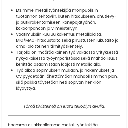
Etsimme metallityöntekijää monipuolisiin
tuotannon tehtäviin, kuten hitsaukseen, ohutlevy-
ja putkirakentamiseen, konepajatyöhön,
kokoonpanoon ja viimeistelyyn.
Vaatimuksiin kuuluu kokemus metallialalta,
MIG/MAG-hitsaustaito sekä piirustusten lukutaito ja
oma-aloitteinen tiimityöskentely.
Tarjolla on määräaikainen työ vakaassa yrityksessä
nykyaikaisessa työympäristössä sekä mahdollisuus
kehittää osaamistaan laajasti metallialalla.
Työ alkaa sopimuksen mukaan, ja hakemukset ja
CV pyydetään lähettämään mahdollisimman pian,
sillä paikka täytetään heti sopivan henkilön
löydyttyä.
Tämä tiivistelmä on luotu tekoälyn avulla.
Haemme asiakkaallemme metallityöntekijää