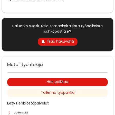
Haluatko suosituksia samankaltaisista työpaikoista
sähköpostitse?
Tilaa hakuvahti
Metallityöntekijä
Hae paikkaa
Tallenna työpaikka
Eezy Henkilöstöpalvelut
Joensuu