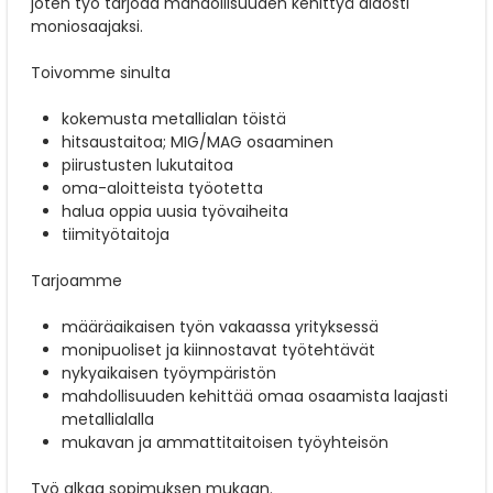
joten työ tarjoaa mahdollisuuden kehittyä aidosti
moniosaajaksi.
Toivomme sinulta
kokemusta metallialan töistä
hitsaustaitoa; MIG/MAG osaaminen
piirustusten lukutaitoa
oma-aloitteista työotetta
halua oppia uusia työvaiheita
tiimityötaitoja
Tarjoamme
määräaikaisen työn vakaassa yrityksessä
monipuoliset ja kiinnostavat työtehtävät
nykyaikaisen työympäristön
mahdollisuuden kehittää omaa osaamista laajasti
metallialalla
mukavan ja ammattitaitoisen työyhteisön
Työ alkaa sopimuksen mukaan.