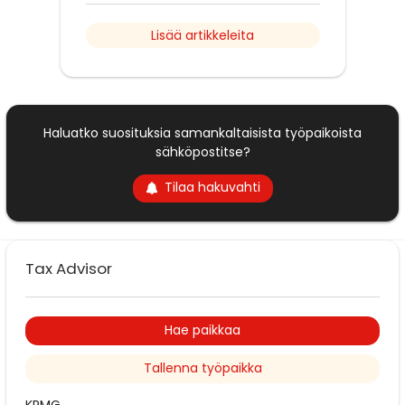
Lisää artikkeleita
Haluatko suosituksia samankaltaisista työpaikoista
sähköpostitse?
Tilaa hakuvahti
Tax Advisor
Hae paikkaa
Tallenna työpaikka
KPMG