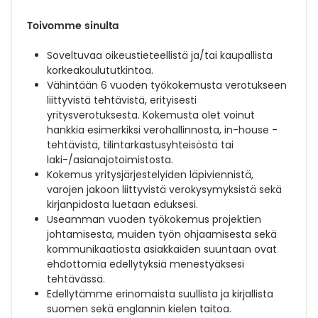
Toivomme sinulta
Soveltuvaa oikeustieteellistä ja/tai kaupallista
korkeakoulututkintoa.
Vähintään 6 vuoden työkokemusta verotukseen
liittyvistä tehtävistä, erityisesti
yritysverotuksesta. Kokemusta olet voinut
hankkia esimerkiksi verohallinnosta, in-house -
tehtävistä, tilintarkastusyhteisöstä tai
laki-/asianajotoimistosta.
Kokemus yritysjärjestelyiden läpiviennistä,
varojen jakoon liittyvistä verokysymyksistä sekä
kirjanpidosta luetaan eduksesi.
Useamman vuoden työkokemus projektien
johtamisesta, muiden työn ohjaamisesta sekä
kommunikaatiosta asiakkaiden suuntaan ovat
ehdottomia edellytyksiä menestyäksesi
tehtävässä.
Edellytämme erinomaista suullista ja kirjallista
suomen sekä englannin kielen taitoa.