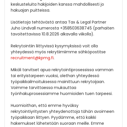
keskusteluita hakijoiden kanssa mahdollisesti jo
hakuajan puitteissa.
Lisätietoja tehtävästä antaa Tax & Legal Partner
Juho Lindvall numerosta +358503638745 (parhaiten
tavoitettavissa 10.8.2026 alkavalla viikolla).
Rekrytointiin liittyvissä kysymyksissä voit olla
yhteydessä myös rekrytiimiimme sähköpostitse
recruitment@kpmg.fi
.
Mikäli tarvitset apua rekrytointiprosessissa vamman
tai erityistarpeen vuoksi, olethan yhteydessä
työpaikkailmoituksessa mainittuun rekrytoijaan.
Voimme tarvittaessa mukauttaa
työnhakuprosessiamme huomioiden tuen tarpeesi.
Huomioithan, että emme hyväksy
rekrytointiyritysten yhteydenottoja tähän avoimeen
työpaikkaan liittyen. Pyydämme, että kaikki
hakemukset lähetetään suoraan meille. Emme