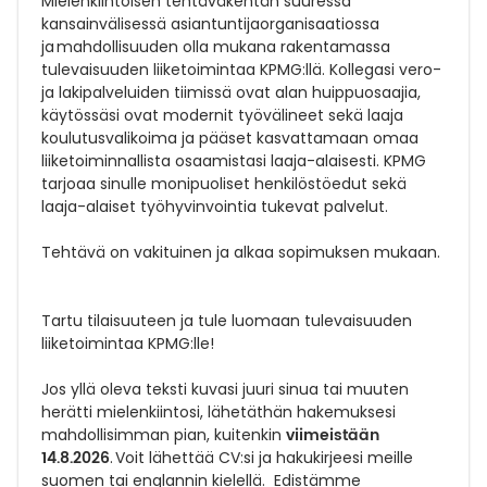
Mielenkiintoisen tehtäväkentän suuressa
kansainvälisessä asiantuntijaorganisaatiossa
ja mahdollisuuden olla mukana rakentamassa
tulevaisuuden liiketoimintaa KPMG:llä. Kollegasi vero-
ja lakipalveluiden tiimissä ovat alan huippuosaajia,
käytössäsi ovat modernit työvälineet sekä laaja
koulutusvalikoima ja pääset kasvattamaan omaa
liiketoiminnallista osaamistasi laaja-alaisesti. KPMG
tarjoaa sinulle monipuoliset henkilöstöedut sekä
laaja-alaiset työhyvinvointia tukevat palvelut.
Tehtävä on vakituinen ja alkaa sopimuksen mukaan.
Tartu tilaisuuteen ja tule luomaan tulevaisuuden
liiketoimintaa KPMG:lle!
Jos yllä oleva teksti kuvasi juuri sinua tai muuten
herätti mielenkiintosi, lähetäthän hakemuksesi
viimeistään
mahdollisimman pian, kuitenkin
14.8.2026
. Voit lähettää CV:si ja hakukirjeesi meille
suomen tai englannin kielellä. Edistämme