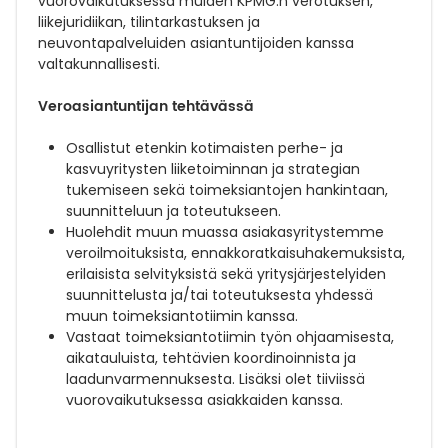
vuorovaikutuksessa muiden KPMG:n verotuksen,
liikejuridiikan, tilintarkastuksen ja
neuvontapalveluiden asiantuntijoiden kanssa
valtakunnallisesti.
Veroasiantuntijan tehtävässä
Osallistut etenkin kotimaisten perhe- ja
kasvuyritysten liiketoiminnan ja strategian
tukemiseen sekä toimeksiantojen hankintaan,
suunnitteluun ja toteutukseen.
Huolehdit muun muassa asiakasyritystemme
veroilmoituksista, ennakkoratkaisuhakemuksista,
erilaisista selvityksistä sekä yritysjärjestelyiden
suunnittelusta ja/tai toteutuksesta yhdessä
muun toimeksiantotiimin kanssa.
Vastaat toimeksiantotiimin työn ohjaamisesta,
aikatauluista, tehtävien koordinoinnista ja
laadunvarmennuksesta. Lisäksi olet tiiviissä
vuorovaikutuksessa asiakkaiden kanssa.