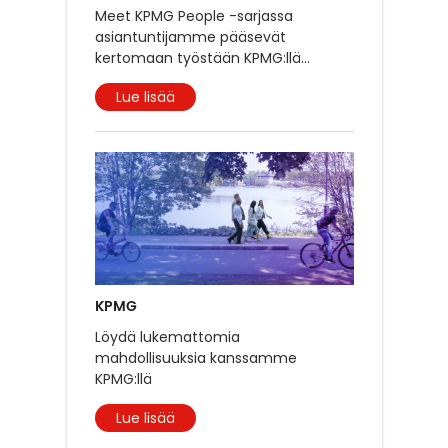
Meet KPMG People -sarjassa
asiantuntijamme pääsevät
kertomaan työstään KPMG:llä
...
Lue lisää
KPMG
Löydä lukemattomia
mahdollisuuksia kanssamme
KPMG:llä
Lue lisää