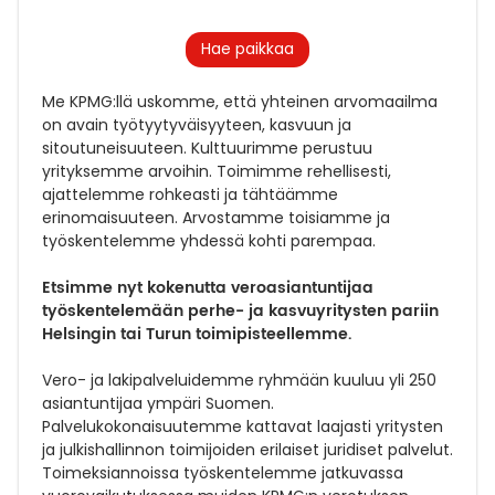
Hae paikkaa
Me KPMG:llä uskomme, että yhteinen arvomaailma
on avain työtyytyväisyyteen, kasvuun ja
sitoutuneisuuteen. Kulttuurimme perustuu
yrityksemme arvoihin. Toimimme rehellisesti,
ajattelemme rohkeasti ja tähtäämme
erinomaisuuteen. Arvostamme toisiamme ja
työskentelemme yhdessä kohti parempaa.
Etsimme nyt kokenutta veroasiantuntijaa
työskentelemään perhe- ja kasvuyritysten pariin
Helsingin tai Turun toimipisteellemme.
Vero- ja lakipalveluidemme ryhmään kuuluu yli 250
asiantuntijaa ympäri Suomen.
Palvelukokonaisuutemme kattavat laajasti yritysten
ja julkishallinnon toimijoiden erilaiset juridiset palvelut.
Toimeksiannoissa työskentelemme jatkuvassa