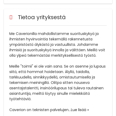
Tietoa yrityksestä
Me Caverionilla mahdollistamme suorituskykyä ja
ihmisten hyvinvointia tekemällä rakennetusta
ympäristöstä älykästä ja vastuullista. Johdamme
ihmisiä ja suorituskykyä innolla ja välittäen. Meillä voit
olla ylpeä tekemästäsi merkityksellisestä työstä.
Meille "toimii" ei ole vain sana. Se on asenne ja lupaus
siitä, että hommat hoidetaan. Älyllä, taidolla,
tarkkuudella, sinnikkyydellä, omistautumisella ja
tekemisen meiningillä. Olitpa sitten nouseva
asentajatalentti, insinöörilupaus tai tuleva rautainen
asiantuntija, meiltä löytyy sinulle mielekkäitä
työtehtäviä.
Caverion on teknisten palvelujen
...
Lue lisää »