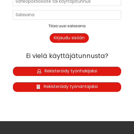
Tilaa uusi salasana
Ei vielä käyttäjätunnusta?
Rekisteröidy työnhakijaksi
Rekisteröidy työnantajaksi